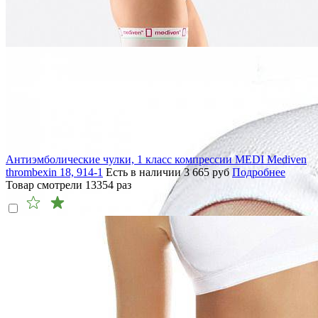
Антиэмболические чулки, 1 класс компрессии MEDI Mediven
thrombexin 18, 914-1
Есть в наличии
3 665
руб
Подробнее
Товар смотрели
13354
раз