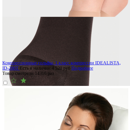
Компрессионные гольфы, 1 класс компрессии IDEALISTA,
ID-200T
Есть в наличии
4 520
руб
Подробнее
Товар смотрели
14316
раз