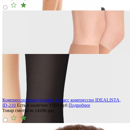
Компрессионные гольфы, 1 класс компрессии IDEALISTA,
ID-210
Есть в наличии
3 950
руб
Подробнее
Товар смотрели
14186
раз