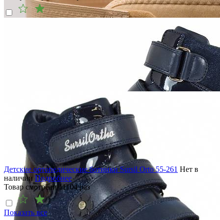
Детские ортопедические ботинки Sursil Orto 55-261
Нет в
наличии
Подробнее
Товар смотрели
11104
раз
Показать все