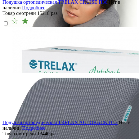
Подушка ортопедическая TRELAX CRUISE П36
Нет в
наличии
Подробнее
Товар смотрели
15218
раз
Подушка ортопедическая TRELAX AUTOBACK П12
Нет в
наличии
Подробнее
Товар смотрели
13440
раз