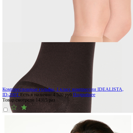
Компрессионные гольфы, 1 класс компрессии IDEALISTA,
ID-200T
Есть в наличии
4 520
руб
Подробнее
Товар смотрели
14315
раз