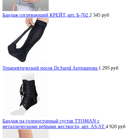
Бандаж согревающий КРЕЙТ, арт. Б-702
2 345
руб
Терапевтический носок Dr.Sursil Антишпора
1 295
руб
Бандаж на голеностопный сустав TTOMAN с
металлическими ребрами жесткости, арт. AS-ST
4 920
руб