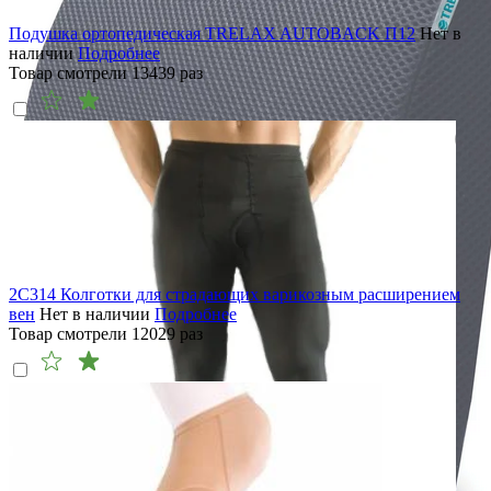
Подушка ортопедическая TRELAX AUTOBACK П12
Нет в
наличии
Подробнее
Товар смотрели
13439
раз
2C314 Колготки для страдающих варикозным расширением
вен
Нет в наличии
Подробнее
Товар смотрели
12029
раз