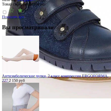
Товар смотрели
11104
раз
Показать все
Вы просматривали
Антиэмболические чулки, 2 класс компрессии ERGOFORMA,
227
2 150
руб