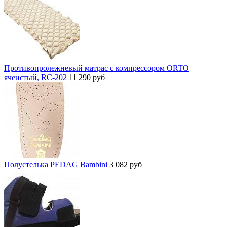
Противопролежневый матрас с компрессором ORTO
ячеистый, RC-202
11 290
руб
Полустелька PEDAG Bambini
3 082
руб