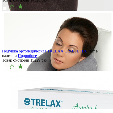
Товар смотрели
14328
раз
Подушка ортопедическая TRELAX CRUISE П36
Нет в
наличии
Подробнее
Товар смотрели
15229
раз