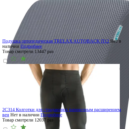
Подушка ортопедическая TRELAX AUTOBACK П12
Нет в
наличии
Подробнее
Товар смотрели
13447
раз
2C314 Колготки для страдающих варикозным расширением
вен
Нет в наличии
Подробнее
Товар смотрели
12037
раз