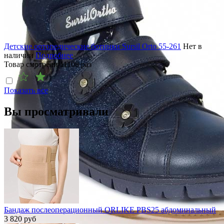
Детские ортопедические ботинки Sursil Orto 55-261
Нет в
наличии
Подробнее
Товар смотрели
11108
раз
Показать все
Вы просматривали
Бандаж послеоперационный ORLIKE PBS25 абдоминальный
3 820
руб