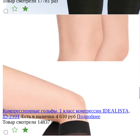
Товар смотрели
17781
раз
Компрессионные гольфы, 1 класс компрессии IDEALISTA,
ID-210T
Есть в наличии
4 610
руб
Подробнее
Товар смотрели
14837
раз