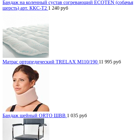
Бандаж на коленный сустав согревающий ECOTEN (собачья
шерсть) арт. ККС-Т2
1 240
руб
Матрас ортопедический TRELAX М110/190
11 995
руб
Бандаж шейный ORTO ШВВ
1 035
руб