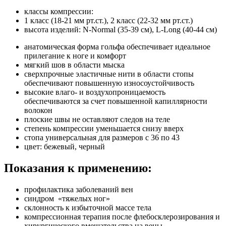
классы компрессии:
1 класс (18-21 мм рт.ст.), 2 класс (22-32 мм рт.ст.)
высота изделий: N-Normal (35-39 cм), L-Long (40-44 см)
анатомическая форма гольфа обеспечивает идеальное
прилегание к ноге и комфорт
мягкий шов в области мыска
сверхпрочные эластичные нити в области стопы
обеспечивают повышенную износоустойчивость
высокие влаго- и воздухопроницаемость
обеспечиваются за счет повышенной капиллярности
волокон
плоские швы не оставляют следов на теле
степень компрессии уменьшается снизу вверх
стопа универсальная для размеров с 36 по 43
цвет: бежевый, черный
Показания к применению:
профилактика заболеваний вен
синдром «тяжелых ног»
склонность к избыточной массе тела
компрессионная терапия после флебосклерозирования и
хирургического вмешательства на вены