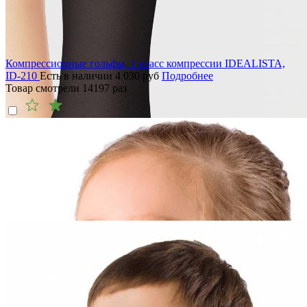
Компрессионные гольфы, 1 класс компрессии IDEALISTA,
ID-210
Есть в наличии
4 030
руб
Подробнее
Товар смотрели
14197
раз