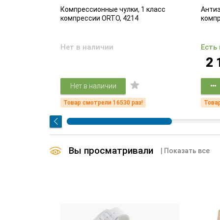
адающих
Компрессионные чулки, 1 класс
Антиэ
ем вен
компрессии ORTO, 4214
комп
Нет в наличии
Есть
2 
Нет в наличии
!
Товар смотрели 16530 раз!
Товар
Вы просматривали
| Показать все