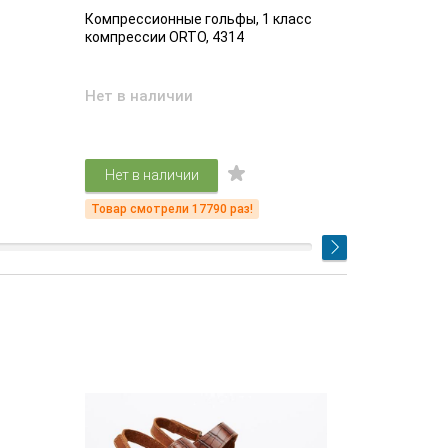
Компрессионные гольфы, 1 класс
Компрессио
компрессии ORTO, 4314
компрессии
Нет в наличии
Есть в на
4 61
Нет в наличии
Подр
Товар смотрели 17790 раз!
Товар смот