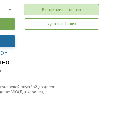
В наличии в салонах
+
Купить в 1 клик
МО
ТНО
а
курьерской службой до двери
еделах МКАД и Королёв,