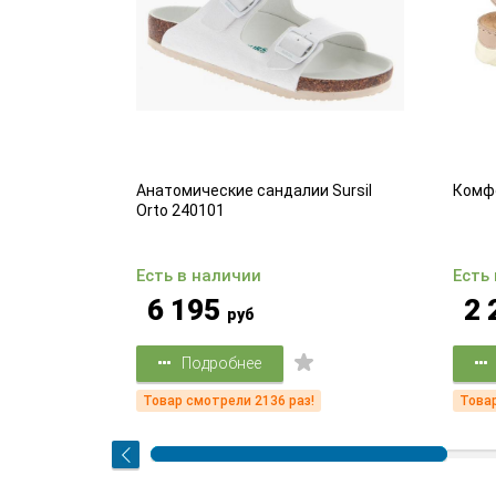
ля запястья
Анатомические сандалии Sursil
Комф
Orto 240101
Есть в наличии
Есть
6 195
2 
руб
Подробнее
!
Товар смотрели 2136 раз!
Товар