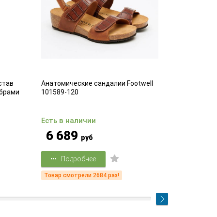
став
Анатомические сандалии Footwell
Комфортные
брами
101589-120
25
Есть в наличии
Есть в на
6 689
3 39
руб
Подробнее
Подр
Товар смотрели 2684 раз!
Товар смот