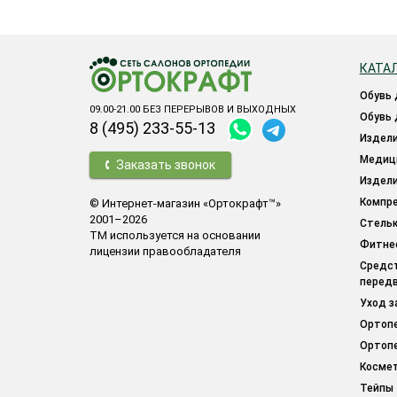
КАТА
обувь
09.00-21.00 БЕЗ ПЕРЕРЫВОВ И ВЫХОДНЫХ
обувь
8 (495) 233-55-13
издел
меди
Заказать звонок
издел
компр
© Интернет-магазин «Ортокрафт™»
2001–2026
стель
ТМ используется на основании
фитн
лицензии правообладателя
средства для облегчения
перед
уход 
орто
орто
косме
тейпы