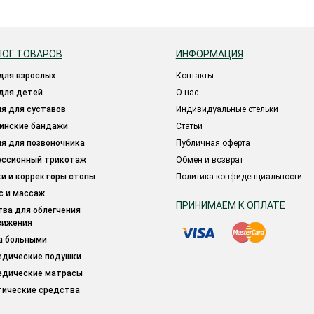
ЛОГ ТОВАРОВ
ИНФОРМАЦИЯ
 для взрослых
Контакты
 для детей
О нас
ия для суставов
Индивидуальные стельки
цинские бандажи
Статьи
ия для позвоночника
Публичная оферта
ессионный трикотаж
Обмен и возврат
ки и корректоры стопы
Политика конфиденциальности
ес и массаж
ПРИНИМАЕМ К ОПЛАТЕ
вижения
за больными
педические подушки
педические матрасы
тические средства