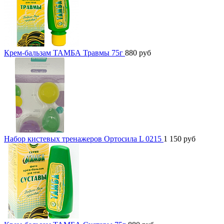
Крем-бальзам ТАМБА Травмы 75г
880
руб
Набор кистевых тренажеров Ортосила L 0215
1 150
руб