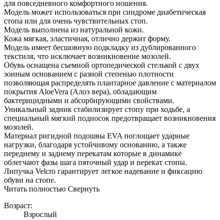
для повседневного комфортного ношения.
Модель может использоваться при синдроме диабетическая
стопа или для очень чувствительных стоп.
Модель выполнена из натуральной кожи.
Кожа мягкая, эластичная, отлично держит форму.
Модель имеет бесшовную подкладку из дублированного
текстиля, что исключает возникновение мозолей.
Обувь оснащена съемной ортопедической стелькой с двух
зонным основанием с разной степенью плотности
позволяющая распределять плантарное давление с материалом
покрытия AloeVera (Алоэ вера), обладающим
бактерицидными и абсорбирующими свойствами.
Уникальный задник стабилизирует стопу при ходьбе, а
специальный мягкий подносок предотвращает возникновения
мозолей.
Материал ригидной подошвы EVA поглощает ударные
нагрузки, благодаря устойчивому основанию, а также
переднему и заднему перекатам которые в динамике
облегчают фазы шага пяточный удар и перекат стопы.
Липучка Velcro гарантирует легкое надевание и фиксацию
обуви на стопе.
Читать полностью
Свернуть
Возраст:
Взрослый