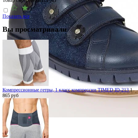
Товар смотрели
11115
раз
Показать все
Вы просматривали
Компрессионные гетры, 1 класс компрессии TIMED ID-213
1
865
руб