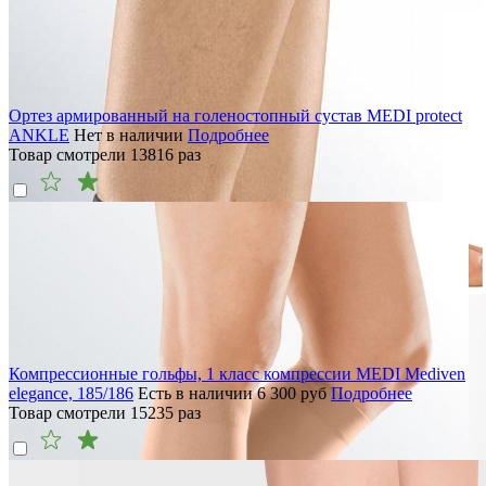
Ортез армированный на голеностопный сустав MEDI protect
ANKLE
Нет в наличии
Подробнее
Товар смотрели
13816
раз
Компрессионные гольфы, 1 класс компрессии MEDI Mediven
elegance, 185/186
Есть в наличии
6 300
руб
Подробнее
Товар смотрели
15235
раз