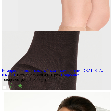
Компрессионные гольфы, 1 класс компрессии IDEALISTA,
ID-200T
Есть в наличии
4 610
руб
Подробнее
Товар смотрели
14349
раз