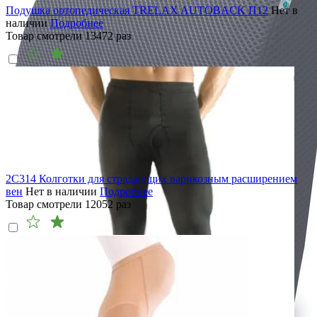
Подушка ортопедическая TRELAX AUTOBACK П12
Нет в
наличии
Подробнее
Товар смотрели
13472
раз
2C314 Колготки для страдающих варикозным расширением
вен
Нет в наличии
Подробнее
Товар смотрели
12052
раз