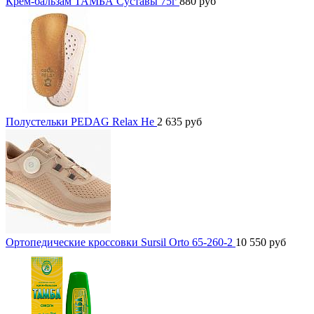
Крем-бальзам ТАМБА Суставы 75г
880
руб
Полустельки PEDAG Relax He
2 635
руб
Ортопедические кроссовки Sursil Orto 65-260-2
10 550
руб