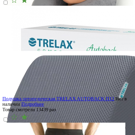
Подушка ортопедическая TRELAX AUTOBACK П12
Нет в
наличии
Подробнее
Товар смотрели
13439
раз