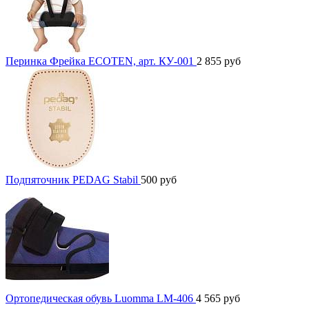
Перинка Фрейка ECOTEN, арт. КУ-001
2 855
руб
Подпяточник PEDAG Stabil
500
руб
Ортопедическая обувь Luomma LM-406
4 565
руб