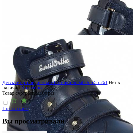
Детские ортопедические ботинки Sursil Orto 55-261
Нет в
наличии
Подробнее
Товар смотрели
11104
раз
Показать все
Вы просматривали