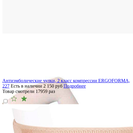
Антиэмболические чулки, 2 класс компрессии ERGOFORMA,
227
Есть в наличии
2 150
руб
Подробнее
Товар смотрели
17959
раз