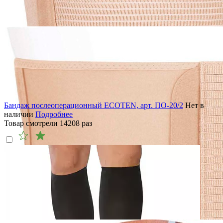
Бандаж послеоперационный ECOTEN, арт. ПО-20/2
Нет в
наличии
Подробнее
Товар смотрели
14208
раз