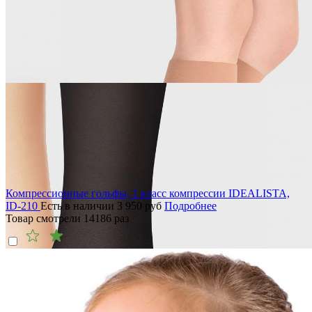
Компрессионные гольфы, 1 класс компрессии IDEALISTA,
ID-210
Есть в наличии
3 950
руб
Подробнее
Товар смотрели
14186
раз