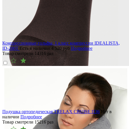
Компрессионные гольфы, 1 класс компрессии IDEALISTA,
ID-200T
Есть в наличии
4 520
руб
Подробнее
Товар смотрели
14316
раз
Подушка ортопедическая TRELAX CRUISE П36
Нет в
наличии
Подробнее
Товар смотрели
15216
раз