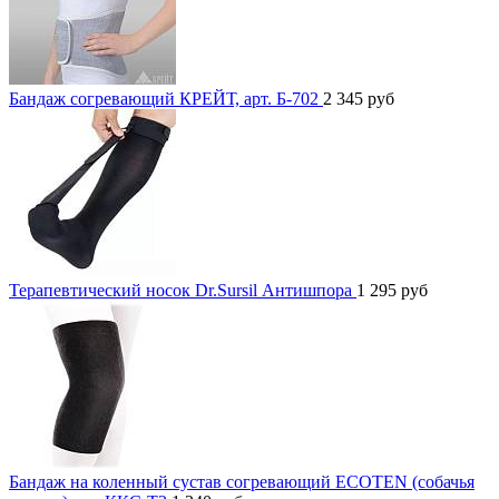
Бандаж согревающий КРЕЙТ, арт. Б-702
2 345
руб
Терапевтический носок Dr.Sursil Антишпора
1 295
руб
Бандаж на коленный сустав согревающий ECOTEN (собачья