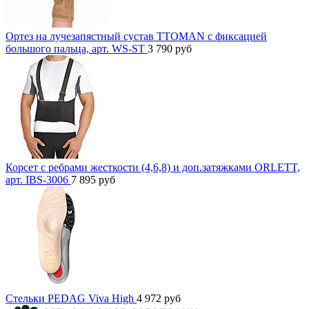
Ортез на лучезапястный сустав TTOMAN с фиксацией
большого пальца, арт. WS-ST
3 790
руб
Корсет с ребрами жесткости (4,6,8) и доп.затяжками ORLETT,
арт. IBS-3006
7 895
руб
Стельки PEDAG Viva High
4 972
руб