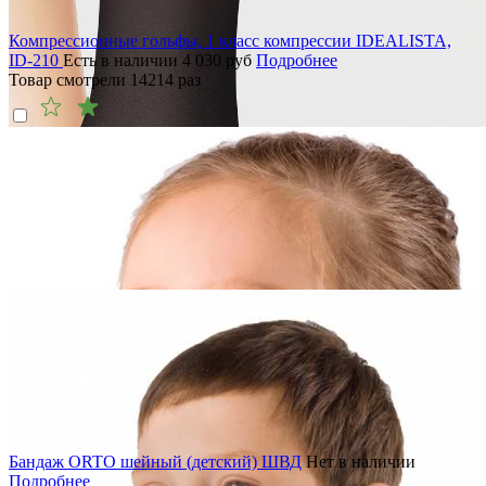
Компрессионные гольфы, 1 класс компрессии IDEALISTA,
ID-210
Есть в наличии
4 030
руб
Подробнее
Товар смотрели
14214
раз
Бандаж ORTO шейный (детский) ШВД
Нет в наличии
Подробнее