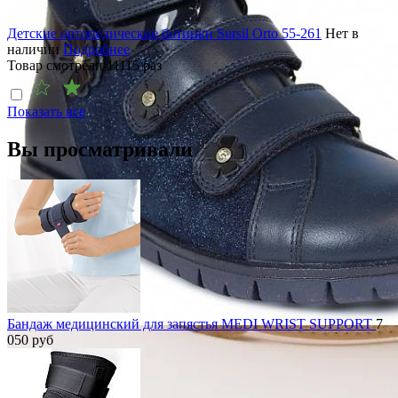
Детские ортопедические ботинки Sursil Orto 55-261
Нет в
наличии
Подробнее
Товар смотрели
11115
раз
Показать все
Вы просматривали
Бандаж медицинский для запястья MEDI WRIST SUPPORT
7
050
руб