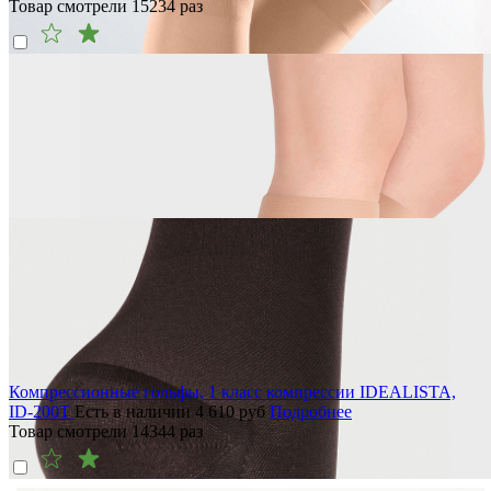
Товар смотрели
15234
раз
Компрессионные гольфы, 1 класс компрессии IDEALISTA,
ID-200T
Есть в наличии
4 610
руб
Подробнее
Товар смотрели
14344
раз