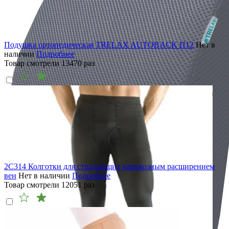
Подушка ортопедическая TRELAX AUTOBACK П12
Нет в
наличии
Подробнее
Товар смотрели
13470
раз
2C314 Колготки для страдающих варикозным расширением
вен
Нет в наличии
Подробнее
Товар смотрели
12051
раз