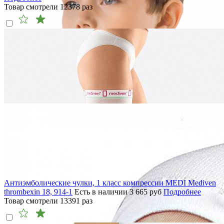
Товар смотрели
12378
раз
Антиэмболические чулки, 1 класс компрессии MEDI Mediven
thrombexin 18, 914-1
Есть в наличии
3 665
руб
Подробнее
Товар смотрели
13391
раз