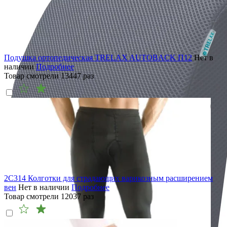
Подушка ортопедическая TRELAX AUTOBACK П12
Нет в
наличии
Подробнее
Товар смотрели
13447
раз
2C314 Колготки для страдающих варикозным расширением
вен
Нет в наличии
Подробнее
Товар смотрели
12037
раз