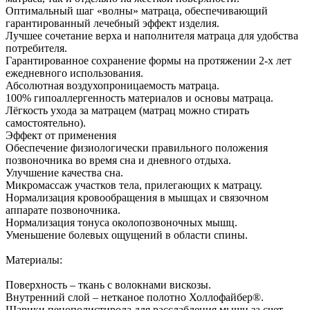
Оптимальный шаг «волны» матраца, обеспечивающий
гарантированный лечебный эффект изделия.
Лучшее сочетание верха и наполнителя матраца для удобства
потребителя.
Гарантированное сохранение формы на протяжении 2-х лет
ежедневного использования.
Абсолютная воздухопроницаемость матраца.
100% гипоаллергенность материалов и основы матраца.
Лёгкость ухода за матрацем (матрац можно стирать
самостоятельно).
Эффект от применения
Обеспечение физиологически правильного положения
позвоночника во время сна и дневного отдыха.
Улучшение качества сна.
Микромассаж участков тела, прилегающих к матрацу.
Нормализация кровообращения в мышцах и связочном
аппарате позвоночника.
Нормализация тонуса околопозвоночных мышц.
Уменьшение болевых ощущений в области спины.
Материалы:
Поверхность – ткань с волокнами вискозы.
Внутренний слой – нетканое полотно Холлофайбер®.
Шарики пенополистирола для расслабления мышц за счет