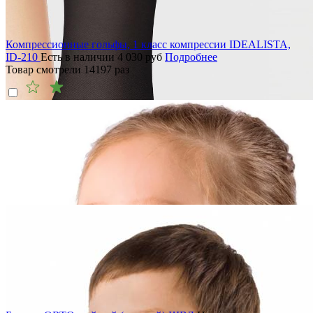
Компрессионные гольфы, 1 класс компрессии IDEALISTA,
ID-210
Есть в наличии
4 030
руб
Подробнее
Товар смотрели
14197
раз