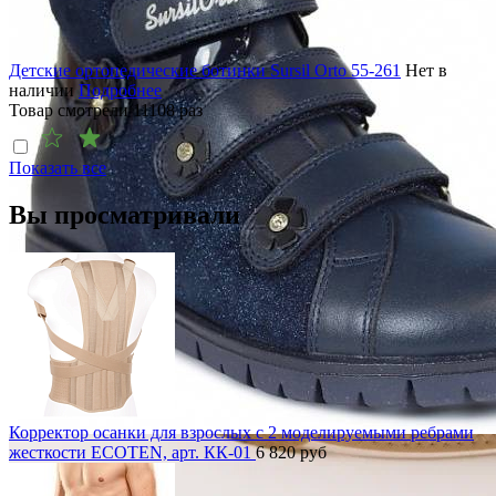
Детские ортопедические ботинки Sursil Orto 55-261
Нет в
наличии
Подробнее
Товар смотрели
11108
раз
Показать все
Вы просматривали
Корректор осанки для взрослых с 2 моделируемыми ребрами
жесткости ECOTEN, арт. КК-01
6 820
руб