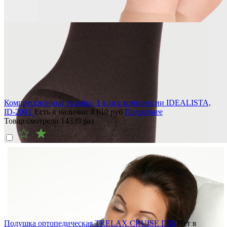
Компрессионные гольфы, 1 класс компрессии IDEALISTA,
ID-200T
Есть в наличии
4 610
руб
Подробнее
Товар смотрели
14339
раз
Подушка ортопедическая TRELAX CRUISE П36
Нет в