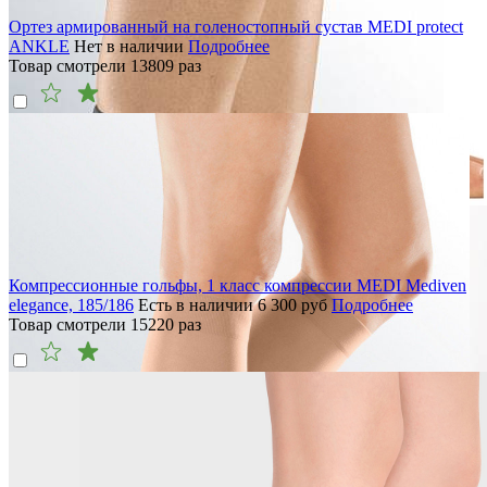
Ортез армированный на голеностопный сустав MEDI protect
ANKLE
Нет в наличии
Подробнее
Товар смотрели
13809
раз
Компрессионные гольфы, 1 класс компрессии MEDI Mediven
elegance, 185/186
Есть в наличии
6 300
руб
Подробнее
Товар смотрели
15220
раз