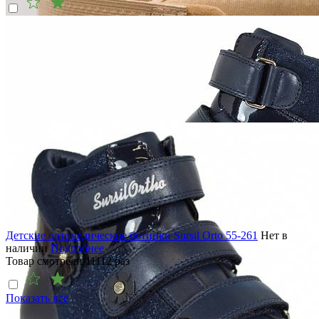
Детские ортопедические ботинки Sursil Orto 55-261
Нет в
наличии
Подробнее
Товар смотрели
11112
раз
Показать все