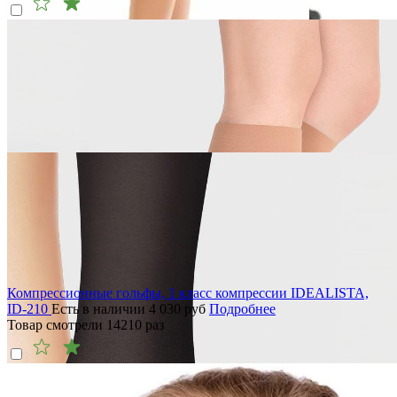
Компрессионные гольфы, 1 класс компрессии IDEALISTA,
ID-210
Есть в наличии
4 030
руб
Подробнее
Товар смотрели
14210
раз