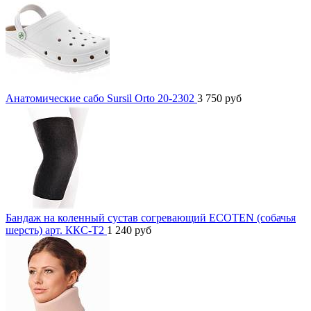
Анатомические сабо Sursil Orto 20-2302
3 750
руб
Бандаж на коленный сустав согревающий ECOTEN (собачья
шерсть) арт. ККС-Т2
1 240
руб