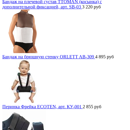
Бандаж на плечевой сустав TTOMAN (косынка) с
дополнительной фиксацией, арт. SB-03
3 220
руб
Бандаж на брюшную стенку ORLETT AB-309
4 895
руб
Перинка Фрейка ECOTEN, арт. КУ-001
2 855
руб