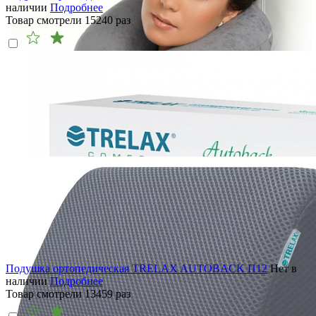
наличии
Подробнее
Товар смотрели
15240
раз
Подушка ортопедическая TRELAX AUTOBACK П12
Нет в
наличии
Подробнее
Товар смотрели
13459
раз