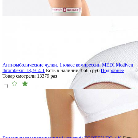
Антиэмболические чулки, 1 класс компрессии MEDI Mediven
thrombexin 18, 914-1
Есть в наличии
3 665
руб
Подробнее
Товар смотрели
13379
раз