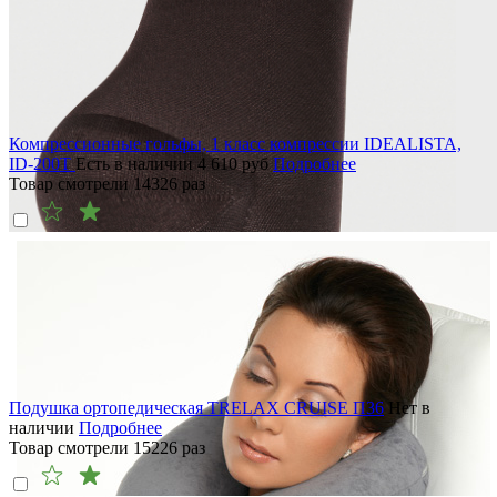
Компрессионные гольфы, 1 класс компрессии IDEALISTA,
ID-200T
Есть в наличии
4 610
руб
Подробнее
Товар смотрели
14326
раз
Подушка ортопедическая TRELAX CRUISE П36
Нет в
наличии
Подробнее
Товар смотрели
15226
раз