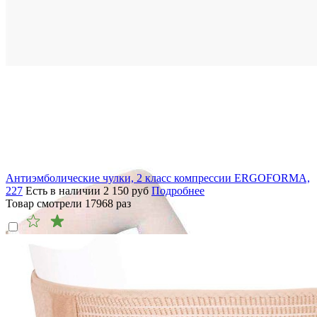
Антиэмболические чулки, 2 класс компрессии ERGOFORMA,
227
Есть в наличии
2 150
руб
Подробнее
Товар смотрели
17968
раз