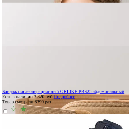
Бандаж послеоперационный ORLIKE PBS25 абдоминальный
Есть в наличии
3 820
руб
Подробнее
Товар смотрели
6390
раз