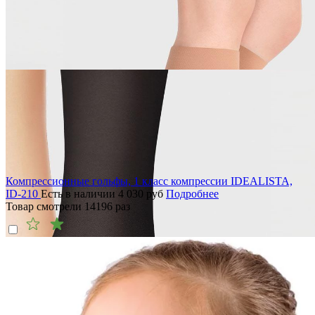
Компрессионные гольфы, 1 класс компрессии IDEALISTA,
ID-210
Есть в наличии
4 030
руб
Подробнее
Товар смотрели
14196
раз