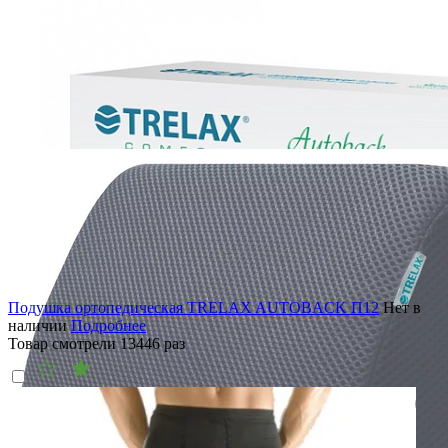
Подушка ортопедическая TRELAX AUTOBACK П12
Нет в
наличии
Подробнее
Товар смотрели
13446
раз