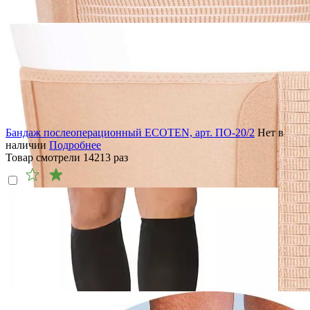
Бандаж послеоперационный ECOTEN, арт. ПО-20/2
Нет в
наличии
Подробнее
Товар смотрели
14213
раз