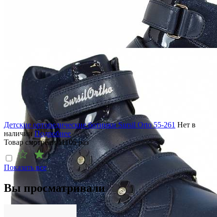
Детские ортопедические ботинки Sursil Orto 55-261
Нет в
наличии
Подробнее
Товар смотрели
11105
раз
Показать все
Вы просматривали