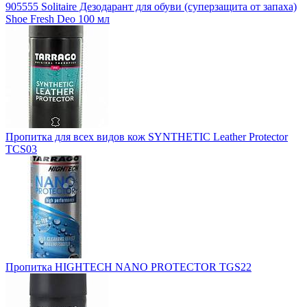
905555 Solitaire Дезодарант для обуви (суперзащита от запаха)
Shoe Fresh Deo 100 мл
Пропитка для всех видов кож SYNTHETIC Leather Protector
TCS03
Пропитка HIGHTECH NANO PROTECTOR TGS22