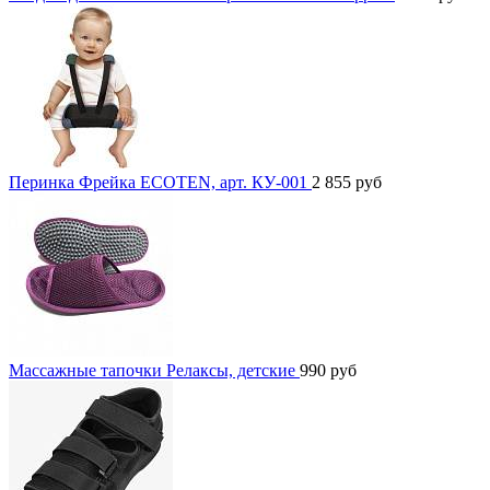
Перинка Фрейка ECOTEN, арт. КУ-001
2 855
руб
Массажные тапочки Релаксы, детские
990
руб