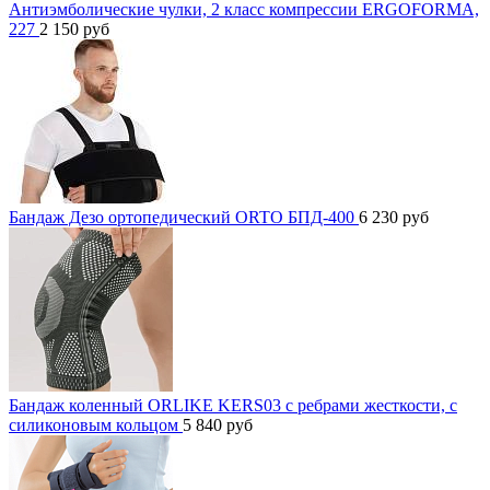
Антиэмболические чулки, 2 класс компрессии ERGOFORMA,
227
2 150
руб
Бандаж Дезо ортопедический ORTO БПД-400
6 230
руб
Бандаж коленный ORLIKE KERS03 с ребрами жесткости, с
силиконовым кольцом
5 840
руб