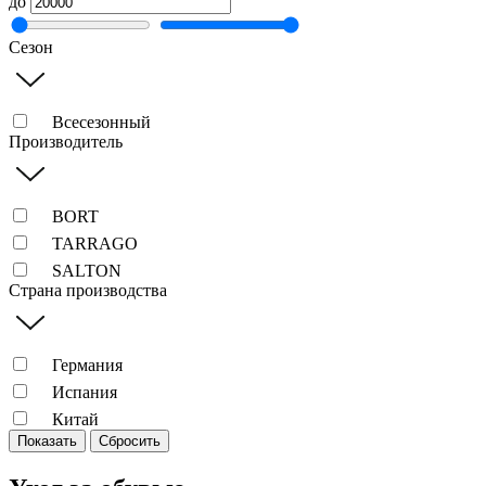
до
Сезон
Всесезонный
Производитель
BORT
TARRAGO
SALTON
Страна производства
Германия
Испания
Китай
Показать
Сбросить