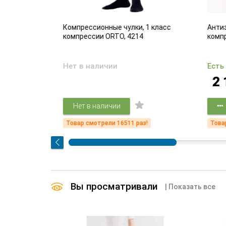
адающих
Компрессионные чулки, 1 класс
Антиэ
ем вен
компрессии ORTO, 4214
комп
Нет в наличии
Есть
2 
Нет в наличии
!
Товар смотрели 16511 раз!
Товар
Вы просматривали
| Показать все