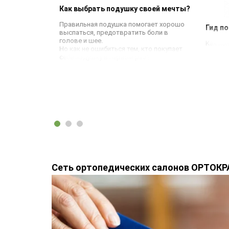
Как выбрать подушку своей мечты?
с постели
спавшимся
Правильная подушка помогает хорошо
ущаете
Гид п
выспаться, предотвратить боли в
шеи?
голове и шее.
Как по
Но как не ошибиться тем, кто покупает
себе подушку в первый раз?
Сеть ортопедических салонов ОРТОК