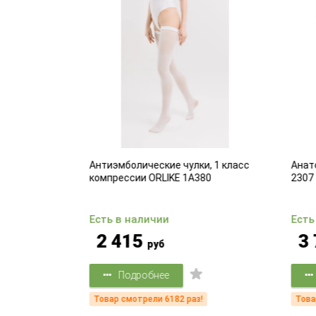
 1 класс
Антиэмболические чулки, 1 класс
Анато
3
компрессии ORLIKE 1A380
2307
Есть в наличии
Есть
2 415
3 
руб
Подробнее
Товар смотрели 6182 раз!
Товар