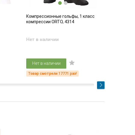
Компрессионные гольфы, 1 класс
Компрессио
компрессии ORTO, 4314
компрессии
Нет в наличии
Есть в на
4 52
Нет в наличии
Подр
Товар смотрели 17771 раз!
Товар смот