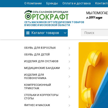
О Компании
Бренды
Оплата и доставка
Контак
МЫ ПОМОГАЕ
с 2011 года
СЕТЬ МАГАЗИНОВ ОРТОПЕДИЧЕСКИХ ТОВАРОВ
В МОСКВЕ И МОСКОВСКОЙ ОБЛАСТИ
Каталог товаров
Каталог товаров
ОБУВЬ ДЛЯ ВЗРОСЛЫХ
ОБУВЬ ДЛЯ ДЕТЕЙ
ИЗДЕЛИЯ ДЛЯ СУСТАВОВ
МЕДИЦИНСКИЕ БАНДАЖИ
ИЗДЕЛИЯ ДЛЯ
ПОЗВОНОЧНИКА
КОМПРЕССИОННЫЙ
ТРИКОТАЖ
СТЕЛЬКИ И КОРРЕКТОРЫ
СТОПЫ
ФИТНЕС И МАССАЖ