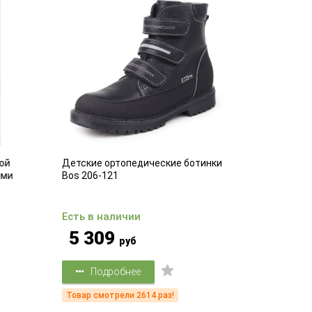
ой
Детские ортопедические ботинки
Компрессио
ми
Bos 206-121
компрессии
Есть в наличии
Есть в на
5 309
2 62
руб
Подробнее
Подр
Товар смотрели 2614 раз!
Товар смот