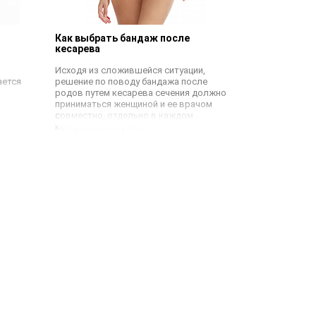
Как выбрать бандаж после
С какого с
кесарева
беременны
Исходя из сложившейся ситуации,
Рекомендаци
ается
решение по поводу бандажа после
следует полу
о
родов путем кесарева сечения должно
врача. Этот 
приниматься женщиной и ее врачом
разных женщи
совместно, отдельно в каждом
протекания б
конкретном случае.
них уникальн