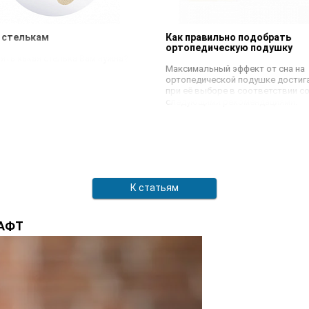
о стелькам
Как правильно подобрать
ортопедическую подушку
нять какая стелька Вам нужна?
Максимальный эффект от сна на
ортопедической подушке достиг
при её выборе в соответствии с
следующими рекомендациями.
К статьям
РАФТ