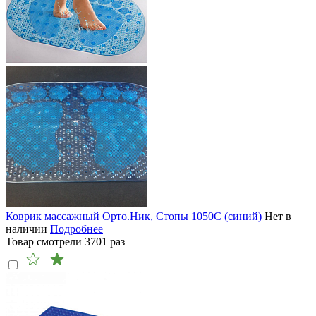
Коврик массажный Орто.Ник, Стопы 1050С (синий)
Нет в
наличии
Подробнее
Товар смотрели
3701
раз