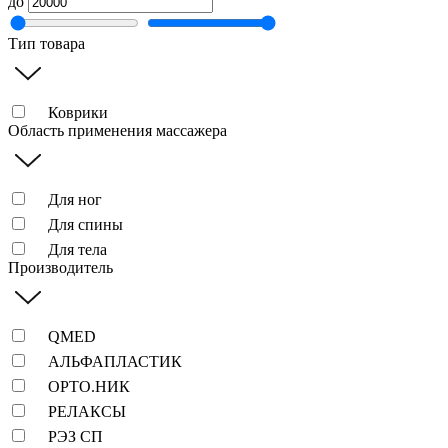
до
Тип товара
Коврики
Область применения массажера
Для ног
Для спины
Для тела
Производитель
QMED
АЛЬФАПЛАСТИК
ОРТО.НИК
РЕЛАКСЫ
РЭЗ СП