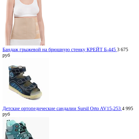
Бандаж грыжевой на брюшную стенку КРЕЙТ Б-445
3 675
руб
Детские ортопедические сандалии Sursil Orto AV15-253
4 995
руб