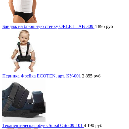
Бандаж на брюшную стенку ORLETT AB-309
4 895
руб
Перинка Фрейка ECOTEN, арт. КУ-001
2 855
руб
Терапевтическая обувь Sursil Orto 09-101
4 190
руб