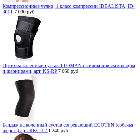
Компрессионные чулки, 1 класс компрессии IDEALISTA, ID-
301T
7 090
руб
Ортез на коленный сустав TTOMAN с силиконовым кольцом
и шарнирами, арт. KS-RP
7 060
руб
Бандаж на коленный сустав согревающий ECOTEN (собачья
шерсть) арт. ККС-Т2
1 240
руб