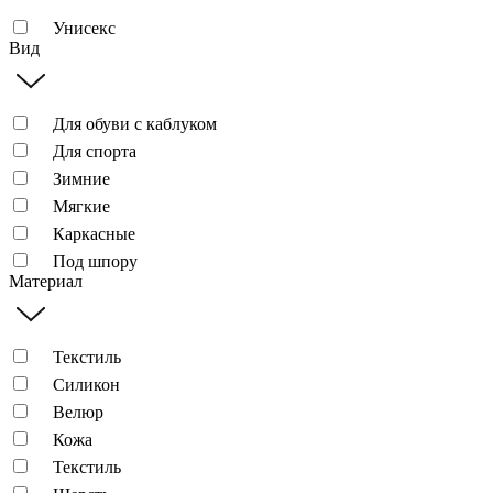
Унисекс
Вид
Для обуви с каблуком
Для спорта
Зимние
Мягкие
Каркасные
Под шпору
Материал
Текстиль
Силикон
Велюр
Кожа
Текстиль