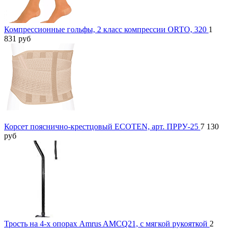
Компрессионные гольфы, 2 класс компрессии ORTO, 320
1
831
руб
Корсет пояснично-крестцовый ECOTEN, арт. ПРРУ-25
7 130
руб
Трость на 4-х опорах Amrus AMCQ21, с мягкой рукояткой
2