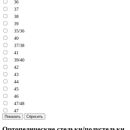
36
37
38
39
35/36
40
37/38
41
39/40
42
43
44
45
46
47/48
47
Показать
Сбросить
Ортопедические стельки/полустельки