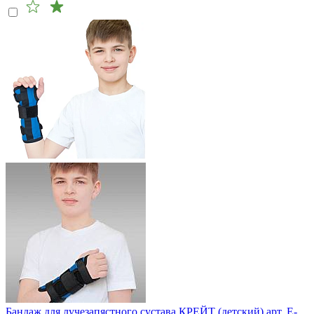
Бандаж для лучезапястного сустава КРЕЙТ (детский) арт. E-