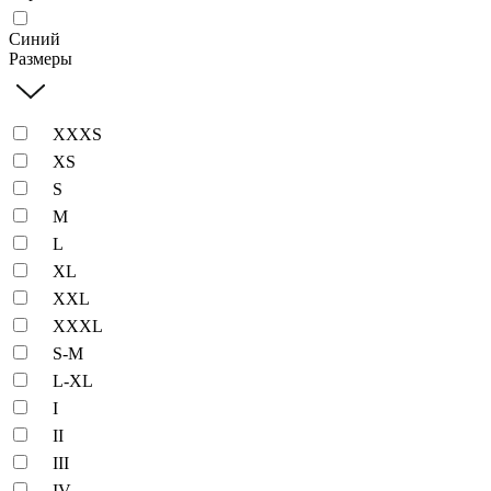
Синий
Размеры
XXXS
XS
S
M
L
XL
XXL
XXXL
S-M
L-XL
I
II
III
IV