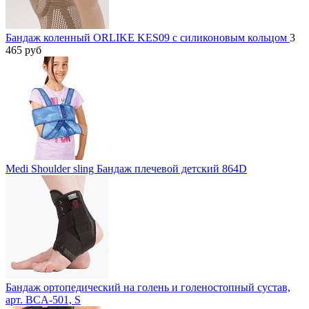
Бандаж коленный ORLIKE KES09 c силиконовым кольцом
3
465
руб
Medi Shoulder sling Бандаж плечевой детский 864D
Бандаж ортопедический на голень и голеностопный сустав,
арт. BCA-501, S