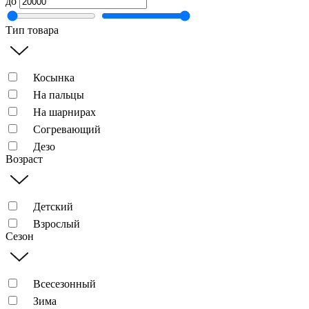
до
Тип товара
Косынка
На пальцы
На шарнирах
Согревающий
Дезо
Возраст
Детский
Взрослый
Сезон
Всесезонный
Зима