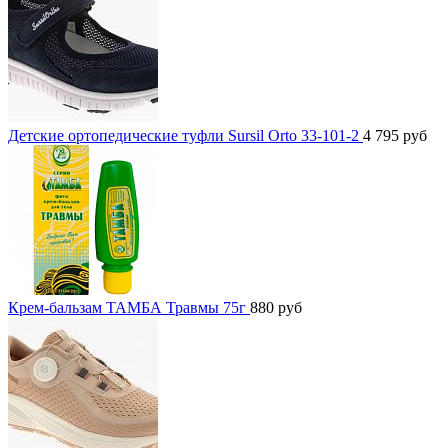
Детские ортопедические туфли Sursil Orto 33-101-2
4 795
руб
Крем-бальзам ТАМБА Травмы 75г
880
руб