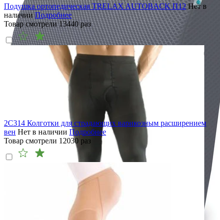
Подушка ортопедическая TRELAX AUTOBACK П12
Нет в
наличии
Подробнее
Товар смотрели
13440
раз
2C314 Колготки для страдающих варикозным расширением
вен
Нет в наличии
Подробнее
Товар смотрели
12030
раз