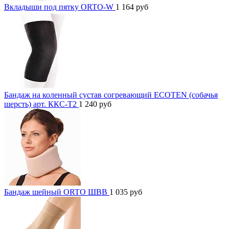
Вкладыши под пятку ORTO-W
1 164
руб
Бандаж на коленный сустав согревающий ECOTEN (собачья
шерсть) арт. ККС-Т2
1 240
руб
Бандаж шейный ORTO ШВВ
1 035
руб