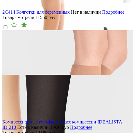
2C414 Колготки для беременных
Нет в наличии
Подробнее
Товар смотрели
11550
раз
Компрессионные гольфы, 1 класс компрессии IDEALISTA,
ID-210
Есть в наличии
3 950
руб
Подробнее
Товар смотрели
14186
раз