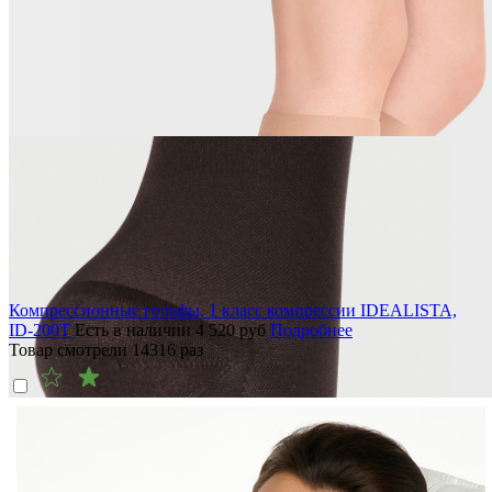
Компрессионные гольфы, 1 класс компрессии IDEALISTA,
ID-200T
Есть в наличии
4 520
руб
Подробнее
Товар смотрели
14316
раз