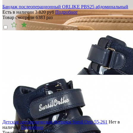
Бандаж послеоперационный ORLIKE PBS25 абдоминальный
Есть в наличии
3 820
руб
Подробнее
Товар смотрели
6383
раз
Детские ортопедические ботинки Sursil Orto 55-261
Нет в
наличии
Подробнее
Товар смотрели
11104
раз