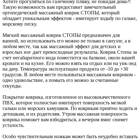
Хотите прогуляться по галечному пляжу, не покидая дома?!
Такую возможность вам предоставит замечательный
ортопедический массажный коврик СТОПЫ, который
обладает уникальным эффектом - имитирует ходьбу по гальке,
морскому песку.
Мягкий массажный коврик СТОПЫ предназначен для
ванной, но использовать его можно не только в санузле, а в
любом месте, так как массажный эффект для детских и
взрослых ног дает превосходные результаты. Коврик Стопы за
счет негабаритного вида поместится на балконе, около вашей
кровати и на кухне. Его можно взять на отдых или на уик-энд
на дачу. Температура эксплуатации продукта от -10 до +30
градусов. В любом месте пользоваться массажным ковриком -
одно удовольствие, а помыть его можно за считанные
секунды.
Покрытие коврика, изготовленное из высококачественного
ПВХ, которое полностью имитирует поверхность мелкой
гальки или морских камушков. По коврикам приятно ходить и
детишкам, и их родителям. Утром массажная поверхность
коврика поможет вам взбодриться, а вечером вмиг снимет
усталость.
Особо чувствительным ножкам может быть неудобно вставать