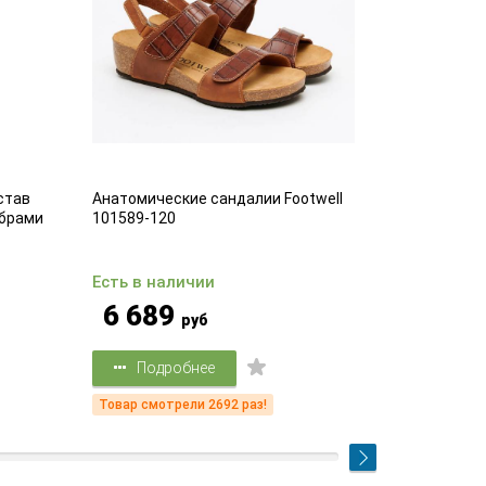
став
Анатомические сандалии Footwell
Комфортные
брами
101589-120
25
Есть в наличии
Есть в на
6 689
3 39
руб
Подробнее
Подр
Товар смотрели 2692 раз!
Товар смот