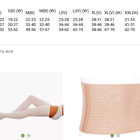
S(II) (W)
M(III) (W)
L(IV) (W)
I)
M(III)
L(IV)
XL(V)
XL(V) (W)
XXL(VI
-22
19-22
22-25
22-25
25-28
25-28
28-31
28-31
31-33
-37
30-37
33-40
33-40
36-44
36-44
38-46
38-46
41-51
-52
53-62
49-56
57-67
54-62
63-74
58-66
67-79
62-70
ть все