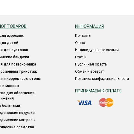
ЛОГ ТОВАРОВ
ИНФОРМАЦИЯ
 для взрослых
Контакты
 для детей
О нас
ия для суставов
Индивидуальные стельки
цинские бандажи
Статьи
ия для позвоночника
Публичная оферта
ессионный трикотаж
Обмен и возврат
ки и корректоры стопы
Политика конфиденциальности
ес и массаж
ПРИНИМАЕМ К ОПЛАТЕ
вижения
за больными
педические подушки
педические матрасы
тические средства