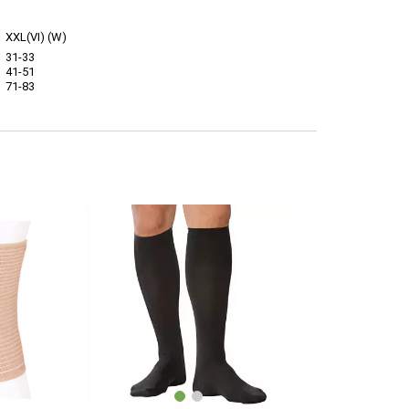
)
XXL(VI) (W)
31-33
41-51
71-83