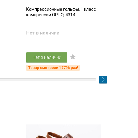
Компрессионные гольфы, 1 класс
Компрессио
компрессии ORTO, 4314
компрессии
Нет в наличии
Есть в на
4 61
Нет в наличии
Подр
Товар смотрели 17796 раз!
Товар смот