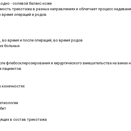
одно - солевой баланс кожи
мость трикотажа в разных направлениях и облегчает процесс надеван
о время операций и родов
 во время и после операций, во время родов
их больных
ле флебосклерозирования и хирургического вмешательства на венах н
х пациентов
х конечностях
 этиологии
ебит
ящих в состав трикотажа