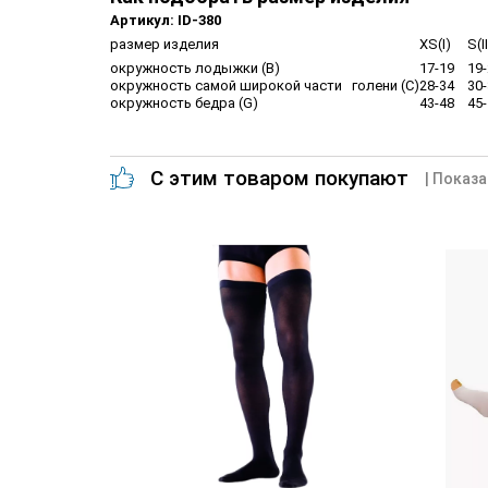
Артикул: ID-380
размер изделия
XS(I)
S(I
окружность лодыжки (B)
17-19
19
окружность самой широкой части голени (C)
28-34
30
окружность бедра (G)
43-48
45
С этим товаром покупают
| Показа