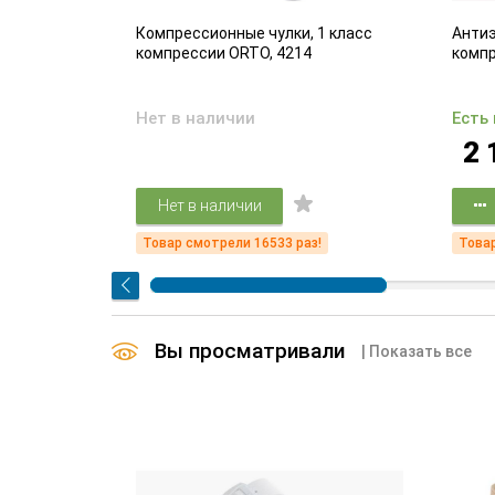
адающих
Компрессионные чулки, 1 класс
Антиэ
ем вен
компрессии ORTO, 4214
комп
Нет в наличии
Есть
2 
Нет в наличии
!
Товар смотрели 16533 раз!
Товар
Вы просматривали
| Показать все