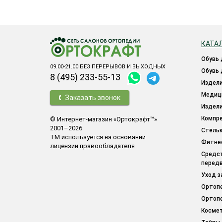
КАТА
обувь
09.00-21.00 БЕЗ ПЕРЕРЫВОВ И ВЫХОДНЫХ
обувь
8 (495) 233-55-13
издел
меди
Заказать звонок
издел
компр
© Интернет-магазин «Ортокрафт™»
2001–2026
стель
ТМ используется на основании
фитн
лицензии правообладателя
средства для облегчения
перед
уход 
орто
орто
косме