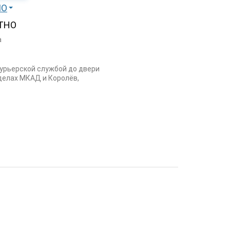
МО
ТНО
а
курьерской службой до двери
еделах МКАД и Королёв,