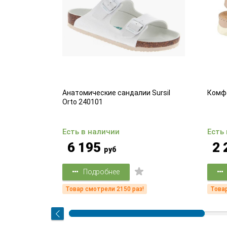
ля запястья
Анатомические сандалии Sursil
Комф
Orto 240101
Есть в наличии
Есть
6 195
2 
руб
Подробнее
!
Товар смотрели 2150 раз!
Товар