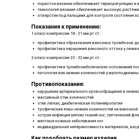
пористое вязание обеспечивает терморегуляцию и в
технология вязания обеспечивает высокую растяжи
отверстие под пальцами для контроля состояния в
Показания к применению:
1 класс компрессии 18 - 21 мм.рт.ст.:
профилактика образования венозных тромбозов до,
профилактика нарушения венозного оттока у лежач
2 класс компрессии 23 - 32 мм.рт.ст.:
профилактика тромбоэмболических осложнений пос
патология вен нижних конечностей у малоподвижны
Противопоказания:
нарушение артериального кровообращения в нижни
массивный отек конечностей
отек легких, диабетическая полинейропатия
трофические язвы нижних конечностей не венозной
острая инфекция мягких тканей ног, септический фл
местные кожные заболевания ног
индивидуальная непереносимость материалов, вход
Как подобрать размер изделия