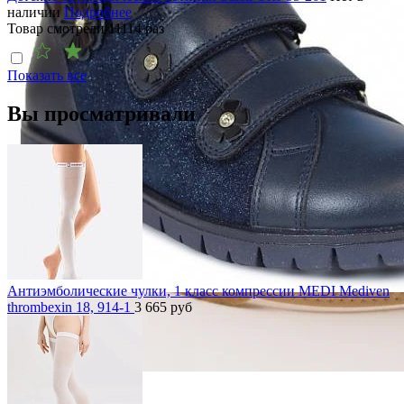
наличии
Подробнее
Товар смотрели
11114
раз
Показать все
Вы просматривали
Антиэмболические чулки, 1 класс компрессии MEDI Mediven
thrombexin 18, 914-1
3 665
руб