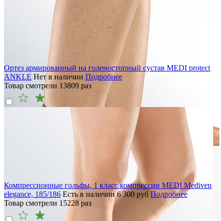
Ортез армированный на голеностопный сустав MEDI protect
ANKLE
Нет в наличии
Подробнее
Товар смотрели
13809
раз
Компрессионные гольфы, 1 класс компрессии MEDI Mediven
elegance, 185/186
Есть в наличии
6 300
руб
Подробнее
Товар смотрели
15228
раз