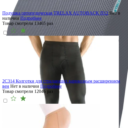
Подушка ортопедическая TRELAX AUTOBACK П12
Нет в
наличии
Подробнее
Товар смотрели
13465
раз
2C314 Колготки для страдающих варикозным расширением
вен
Нет в наличии
Подробнее
Товар смотрели
12046
раз