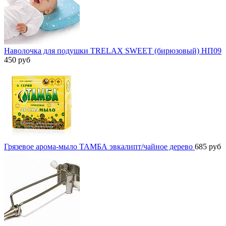
Наволочка для подушки TRELAX SWEET (бирюзовый) НП09
450
руб
Грязевое арома-мыло ТАМБА эвкалипт/чайное дерево
685
руб