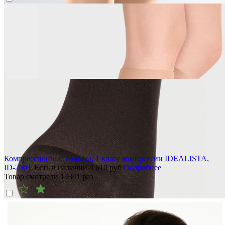
Компрессионные гольфы, 1 класс компрессии IDEALISTA,
ID-200T
Есть в наличии
4 610
руб
Подробнее
Товар смотрели
14341
раз