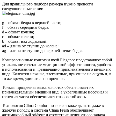
Для правильного подбора размера нужно провести
следующие измерения:
g – обхват бедра в верхней части;
f – обхват середины бедра;
d – обхват колена;
с – обхват голени;
b – обхват над лодыжкой;
ad – длина от ступни до колена;
ag – длина от ступни до верхней точки бедра.
Компрессионные колготки medi Elegance представляют собой
уникальное сочетание медицинской эффективности, удобства
в использовании и чрезвычайно привлекательного внешнего
вида. Колготки нежные, элегантные, приятные на ощупь и, в
то же время, удивительно прочные.
Тонкая, прозрачная вязка колготок обеспечивает их
привлекательный внешний вид, а укрепленные носочная и
пяточная части обеспечивают износостойкость.
Технология Clima Comfort позволяет коже дышать даже в
жаркую погоду, а система Clima Fresh обеспечивает
антимикробный эффект и отсутствие неприятного запаха.