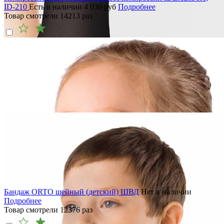
ID-210
Есть в наличии
4 030
руб
Подробнее
Товар смотрели
14213
раз
Бандаж ORTO шейный (детский) ШВД
Нет в наличии
Подробнее
Товар смотрели
12376
раз