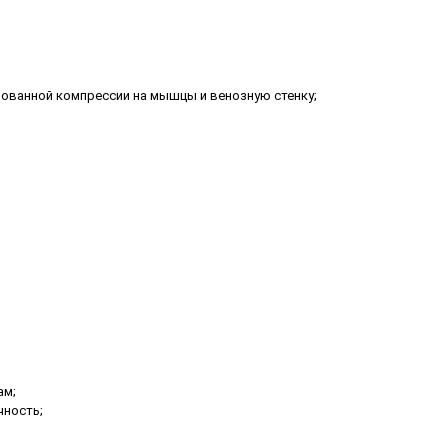
рованной компрессии на мышцы и венозную стенку;
ам;
чность;