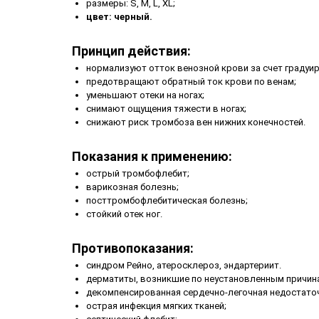
размеры: S, M, L, XL;
цвет: черный.
Принцип действия:
нормализуют отток венозной крови за счет градуи
предотвращают обратный ток крови по венам;
уменьшают отеки на ногах;
снимают ощущения тяжести в ногах;
снижают риск тромбоза вен нижних конечностей.
Показания к применению:
острый тромбофлебит;
варикозная болезнь;
посттромбофлебитическая болезнь;
стойкий отек ног.
Противопоказания:
синдром Рейно, атеросклероз, эндартериит.
дерматиты, возникшие по неустановленным причин
декомпенсированная сердечно-легочная недостато
острая инфекция мягких тканей;