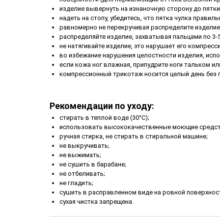
изделие вывернуть на изнаночную сторону до пятки
надеть на стопу, убедитесь, что пятка чулка правил
равномерно не перекручивая распределите изделие 
распределяйте изделие, захватывая пальцами по 3-5
не натягивайте изделие, это нарушает его компресс
во избежание нарушения целостности изделия, испо
если кожа ног влажная, припудрите ноги тальком ил
компрессионный трикотаж носится целый день без
Рекомендации по уходу:
стирать в теплой воде (30°С);
использовать высококачественные моющие средст
ручная стирка, не стирать в стиральной машине;
не выкручивать;
не выжимать;
не сушить в барабане;
не отбеливать;
не гладить;
сушить в расправленном виде на ровной поверхнос
сухая чистка запрещена.