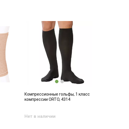
Компрессионные гольфы, 1 класс
Компрессио
компрессии ORTO, 4314
компрессии
Нет в наличии
Есть в на
4 52