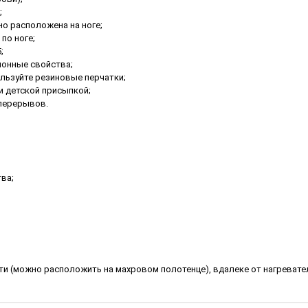
;
ьно расположена на ноге;
по ноге;
;
ионные свойства;
льзуйте резиновые перчатки;
и детской присыпкой;
 перерывов.
ва;
ти (можно расположить на махровом полотенце), вдалеке от нагревате