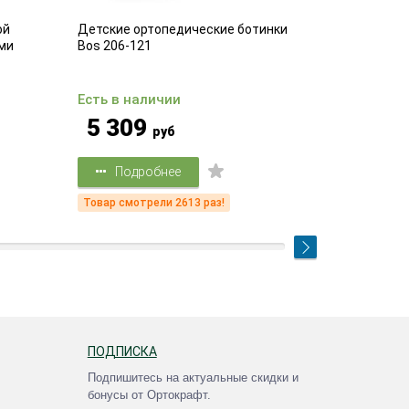
ой
Детские ортопедические ботинки
Компрессио
ми
Bos 206-121
компрессии
Есть в наличии
Есть в на
5 309
2 62
руб
Подробнее
Подр
Товар смотрели 2613 раз!
Товар смот
ПОДПИСКА
Подпишитесь на актуальные скидки и
бонусы от Ортокрафт.