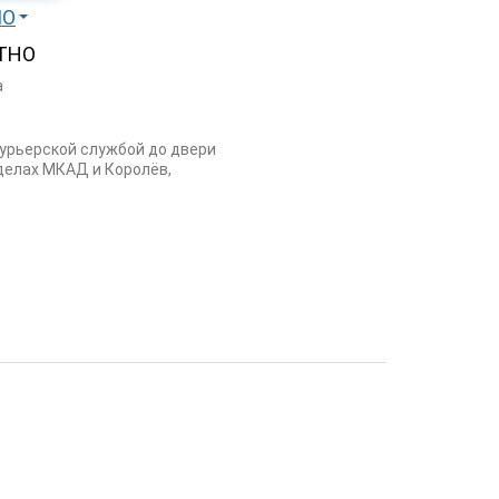
МО
ТНО
а
курьерской службой до двери
еделах МКАД и Королёв,