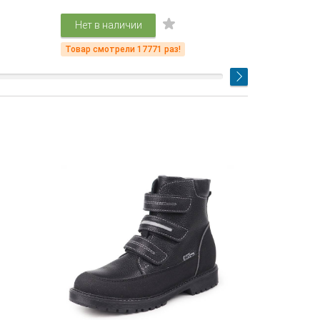
Нет в наличии
Подр
Товар смотрели 17771 раз!
Товар смот