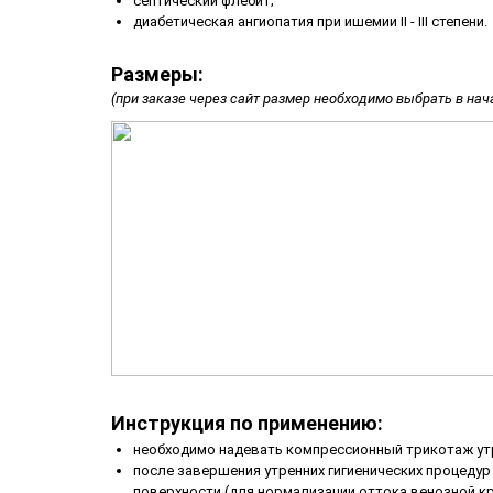
септический флебит;
диабетическая ангиопатия при ишемии II - III степени.
Размеры:
(при заказе через сайт размер необходимо выбрать в нач
Инструкция по применению:
необходимо надевать компрессионный трикотаж ут
после завершения утренних гигиенических процедур 
поверхности (для нормализации оттока венозной кр