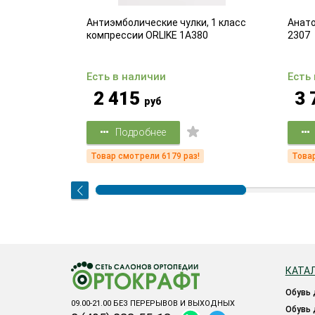
 1 класс
Антиэмболические чулки, 1 класс
Анато
3
компрессии ORLIKE 1A380
2307
Есть в наличии
Есть
2 415
3 
руб
Подробнее
Товар смотрели 6179 раз!
Товар
КАТА
обувь
09.00-21.00 БЕЗ ПЕРЕРЫВОВ И ВЫХОДНЫХ
обувь