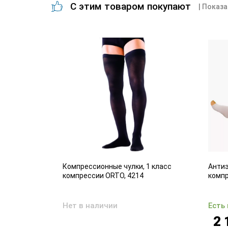
С этим товаром покупают
| Показа
адающих
Компрессионные чулки, 1 класс
Антиэ
ем вен
компрессии ORTO, 4214
комп
Нет в наличии
Есть
2 