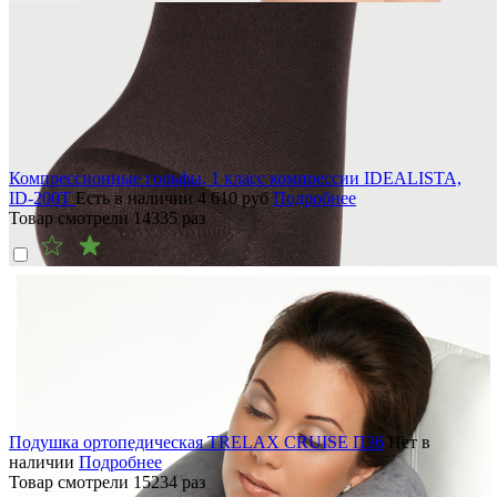
Компрессионные гольфы, 1 класс компрессии IDEALISTA,
ID-200T
Есть в наличии
4 610
руб
Подробнее
Товар смотрели
14335
раз
Подушка ортопедическая TRELAX CRUISE П36
Нет в
наличии
Подробнее
Товар смотрели
15234
раз