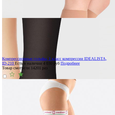
Компрессионные гольфы, 1 класс компрессии IDEALISTA,
ID-210
Есть в наличии
4 030
руб
Подробнее
Товар смотрели
14201
раз