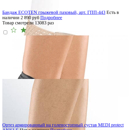
Бандаж ECOTEN грыжевой паховый, арт. ГПП-443
Есть в
наличии
2 890
руб
Подробнее
Товар смотрели
13083
раз
Ортез армированный на голеностопный сустав MEDI protect