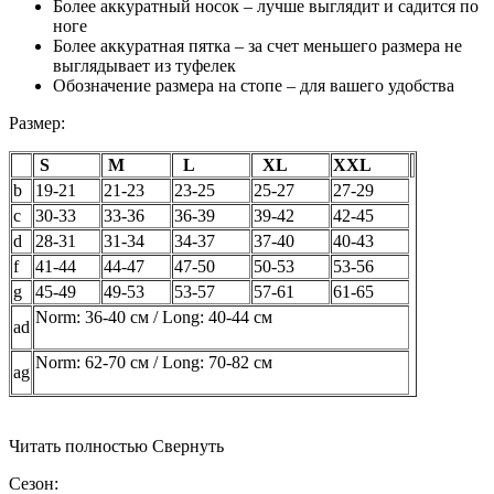
Более аккуратный носок – лучше выглядит и садится по
ноге
Более аккуратная пятка – за счет меньшего размера не
выглядывает из туфелек
Обозначение размера на стопе – для вашего удобства
Размер:
S
M
L
XL
XXL
b
19-21
21-23
23-25
25-27
27-29
с
30-33
33-36
36-39
39-42
42-45
d
28-31
31-34
34-37
37-40
40-43
f
41-44
44-47
47-50
50-53
53-56
g
45-49
49-53
53-57
57-61
61-65
Norm: 36-40 см / Long: 40-44 см
ad
Norm: 62-70 см / Long: 70-82 см
ag
Читать полностью
Свернуть
Сезон: