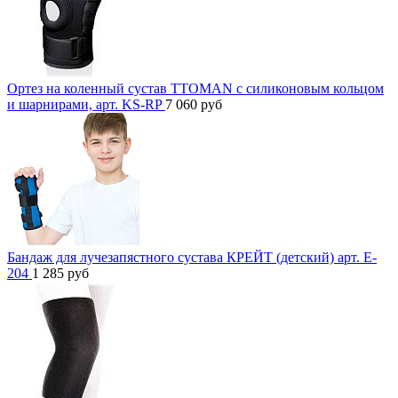
Ортез на коленный сустав TTOMAN с силиконовым кольцом
и шарнирами, арт. KS-RP
7 060
руб
Бандаж для лучезапястного сустава КРЕЙТ (детский) арт. E-
204
1 285
руб