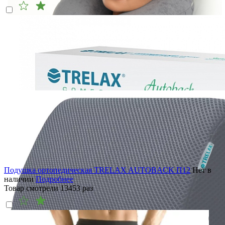
Подушка ортопедическая TRELAX AUTOBACK П12
Нет в
наличии
Подробнее
Товар смотрели
13453
раз