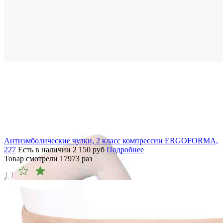
Антиэмболические чулки, 2 класс компрессии ERGOFORMA,
227
Есть в наличии
2 150
руб
Подробнее
Товар смотрели
17973
раз