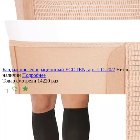
Бандаж послеоперационный ECOTEN, арт. ПО-20/2
Нет в
наличии
Подробнее
Товар смотрели
14220
раз