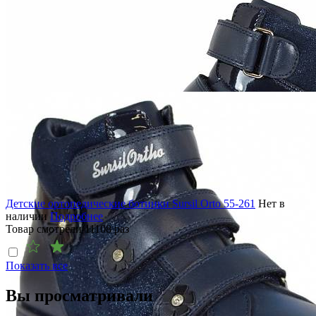
Детские ортопедические ботинки Sursil Orto 55-261
Нет в
наличии
Подробнее
Товар смотрели
11108
раз
Показать все
Вы просматривали