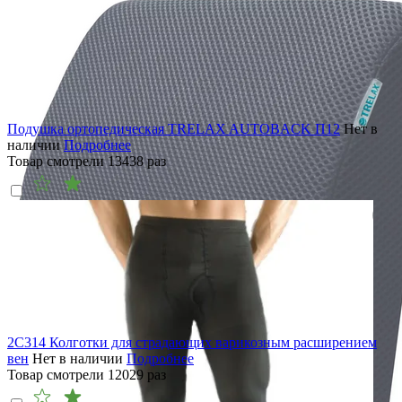
Подушка ортопедическая TRELAX AUTOBACK П12
Нет в
наличии
Подробнее
Товар смотрели
13438
раз
2C314 Колготки для страдающих варикозным расширением
вен
Нет в наличии
Подробнее
Товар смотрели
12029
раз