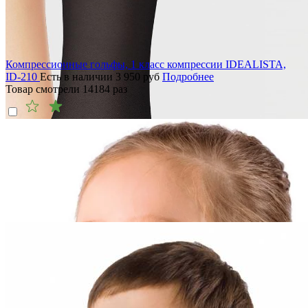
Компрессионные гольфы, 1 класс компрессии IDEALISTA,
ID-210
Есть в наличии
3 950
руб
Подробнее
Товар смотрели
14184
раз