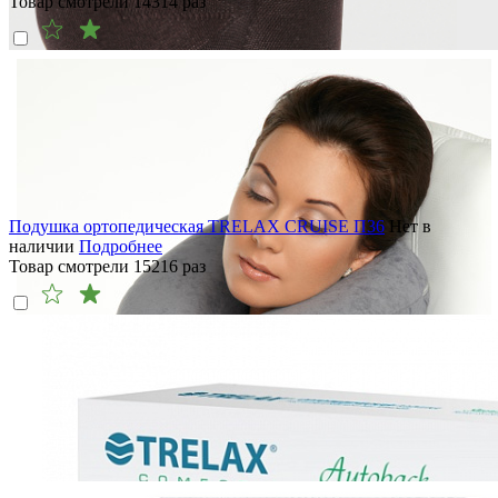
Товар смотрели
14314
раз
Подушка ортопедическая TRELAX CRUISE П36
Нет в
наличии
Подробнее
Товар смотрели
15216
раз