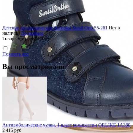
Детские ортопедические ботинки Sursil Orto 55-261
Нет в
наличии
Подробнее
Товар смотрели
11104
раз
Показать все
Вы просматривали
Антиэмболические чулки, 1 класс компрессии ORLIKE 1A380
2 415
руб