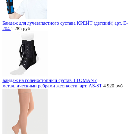
Бандаж для лучезапястного сустава КРЕЙТ (детский) арт. E-
204
1 285
руб
Бандаж на голеностопный сустав TTOMAN с
металлическими ребрами жесткости, арт. AS-ST
4 920
руб