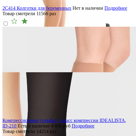
2C414 Колготки для беременных
Нет в наличии
Подробнее
Товар смотрели
11566
раз
Компрессионные гольфы, 1 класс компрессии IDEALISTA,
ID-210
Есть в наличии
4 030
руб
Подробнее
Товар смотрели
14214
раз