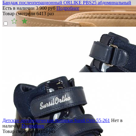
Бандаж послеоперационный ORLIKE PBS25 абдоминальный
Есть в наличии
3 900
руб
Подробнее
Товар смотрели
6413
раз
Детские ортопедические ботинки Sursil Orto 55-261
Нет в
наличии
Подробнее
Товар смотрели
11115
раз