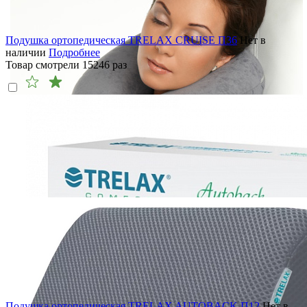
Подушка ортопедическая TRELAX CRUISE П36
Нет в
наличии
Подробнее
Товар смотрели
15246
раз
Подушка ортопедическая TRELAX AUTOBACK П12
Нет в