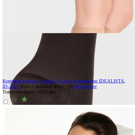
Компрессионные гольфы, 1 класс компрессии IDEALISTA,
ID-200T
Есть в наличии
4 610
руб
Подробнее
Товар смотрели
14347
раз