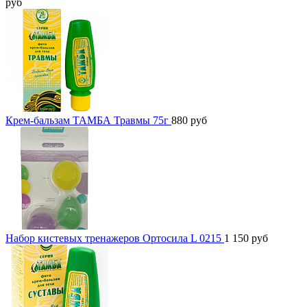
руб
Крем-бальзам ТАМБА Травмы 75г
880
руб
Набор кистевых тренажеров Ортосила L 0215
1 150
руб