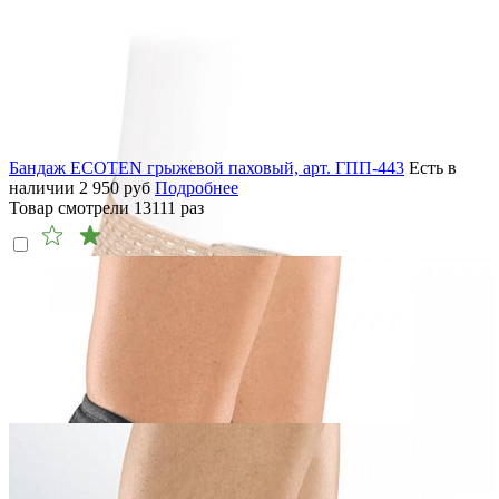
Бандаж ECOTEN грыжевой паховый, арт. ГПП-443
Есть в
наличии
2 950
руб
Подробнее
Товар смотрели
13111
раз