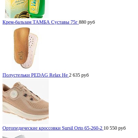
Крем-бальзам ТАМБА Суставы 75г
880
руб
Полустельки PEDAG Relax He
2 635
руб
Ортопедические кроссовки Sursil Orto 65-260-2
10 550
руб