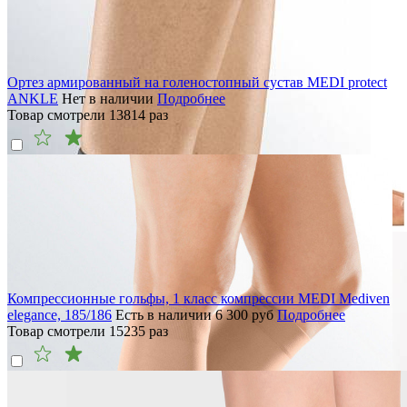
Ортез армированный на голеностопный сустав MEDI protect
ANKLE
Нет в наличии
Подробнее
Товар смотрели
13814
раз
Компрессионные гольфы, 1 класс компрессии MEDI Mediven
elegance, 185/186
Есть в наличии
6 300
руб
Подробнее
Товар смотрели
15235
раз