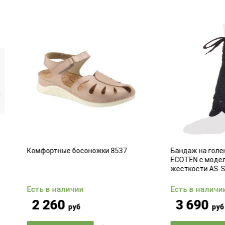
ортные босоножки 8537
Бандаж на голеностопный су
ECOTEN с моделируемыми ре
жесткости AS-ST/M
 в наличии
Есть в наличии
260
3 690
руб
руб