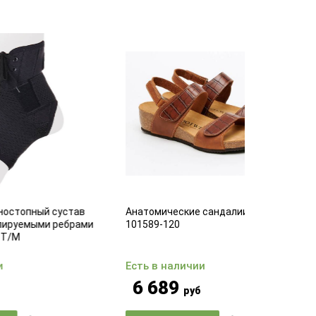
став
Анатомические сандалии Footwell
Комфортные
брами
101589-120
25
Есть в наличии
Есть в на
6 689
3 39
руб