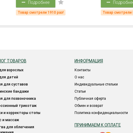
Подробнее
Подробнее
 смотрели 1910 раз!
Товар смотрели 8595 раз!
ЛОГ ТОВАРОВ
ИНФОРМАЦИЯ
 для взрослых
Контакты
 для детей
О нас
ия для суставов
Индивидуальные стельки
цинские бандажи
Статьи
ия для позвоночника
Публичная оферта
ессионный трикотаж
Обмен и возврат
ки и корректоры стопы
Политика конфиденциальности
ес и массаж
ПРИНИМАЕМ К ОПЛАТЕ
вижения