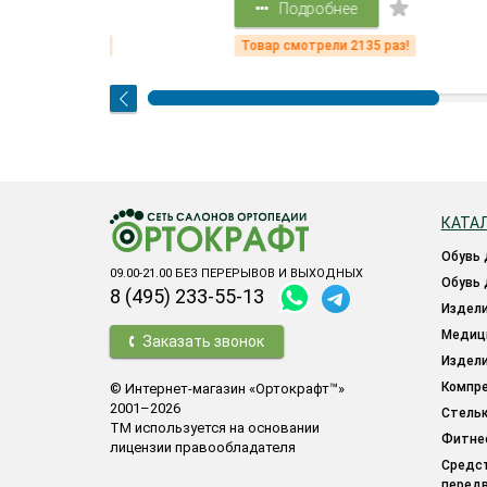
Подробнее
!
Товар смотрели 2135 раз!
Товар
КАТА
обувь
09.00-21.00 БЕЗ ПЕРЕРЫВОВ И ВЫХОДНЫХ
обувь
8 (495) 233-55-13
издел
меди
Заказать звонок
издел
компр
© Интернет-магазин «Ортокрафт™»
2001–2026
стель
ТМ используется на основании
фитн
лицензии правообладателя
средства для облегчения
перед