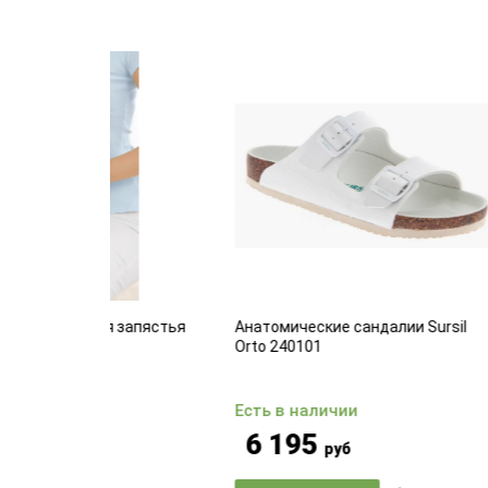
ля запястья
Анатомические сандалии Sursil
Комф
Orto 240101
Есть в наличии
Есть
6 195
2 
руб