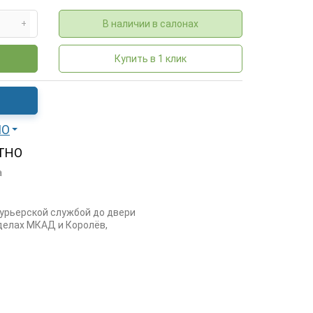
В наличии в салонах
+
Купить в 1 клик
МО
ТНО
а
курьерской службой до двери
еделах МКАД и Королёв,