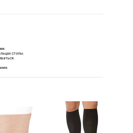
ми.
льцах стопы.
иваться.
ание.