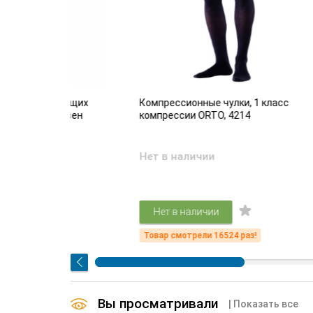
адающих
Компрессионные чулки, 1 класс
Антиэ
ем вен
компрессии ORTO, 4214
комп
Нет в наличии
Есть
2 
Нет в наличии
!
Товар смотрели 16524 раз!
Товар
Вы просматривали
| Показать все