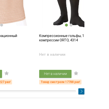
Компрессионные гольфы, 1 класс
Компрессио
компрессии ORTO, 4314
компрессии
Нет в наличии
Есть в на
4 61
Нет в наличии
Подр
Товар смотрели 17788 раз!
Товар смот