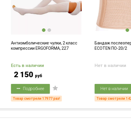
мболические чулки, 2 класс
Бандаж послеоперационный
рессии ERGOFORMA, 227
ECOTEN ПО-20/2
 в наличии
Нет в наличии
150
руб
Подробнее
Нет в наличии
 смотрели 17977 раз!
Товар смотрели 14227 раз!