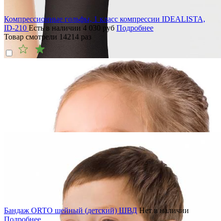
Компрессионные гольфы, 1 класс компрессии IDEALISTA,
ID-210
Есть в наличии
4 030
руб
Подробнее
Товар смотрели
14214
раз
Бандаж ORTO шейный (детский) ШВД
Нет в наличии
Подробнее