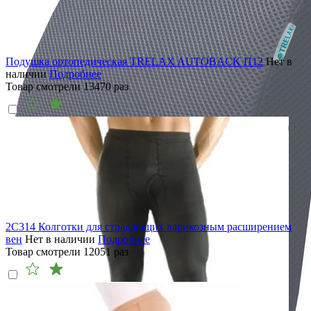
Подушка ортопедическая TRELAX AUTOBACK П12
Нет в
наличии
Подробнее
Товар смотрели
13470
раз
2C314 Колготки для страдающих варикозным расширением
вен
Нет в наличии
Подробнее
Товар смотрели
12051
раз