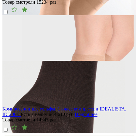
Товар смотрели
15234
раз
Компрессионные гольфы, 1 класс компрессии IDEALISTA,
ID-200T
Есть в наличии
4 610
руб
Подробнее
Товар смотрели
14345
раз