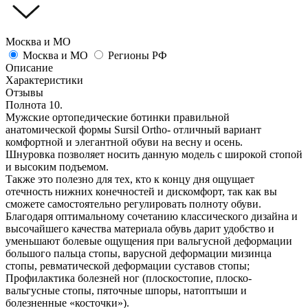
Москва и МО
Москва и МО
Регионы РФ
Описание
Характеристики
Отзывы
Полнота 10.
Мужские ортопедические ботинки правильной
анатомической формы Sursil Ortho- отличный вариант
комфортной и элегантной обуви на весну и осень.
Шнуровка позволяет носить данную модель с широкой стопой
и высоким подъемом.
Также это полезно для тех, кто к концу дня ощущает
отечность нижних конечностей и дискомфорт, так как вы
сможете самостоятельно регулировать полноту обуви.
Благодаря оптимальному сочетанию классического дизайна и
высочайшего качества материала обувь дарит удобство и
уменьшают болевые ощущения при вальгусной деформации
большого пальца стопы, варусной деформации мизинца
стопы, ревматической деформации суставов стопы;
Профилактика болезней ног (плоскостопие, плоско-
вальгусные стопы, пяточные шпоры, натоптыши и
болезненные «косточки»).