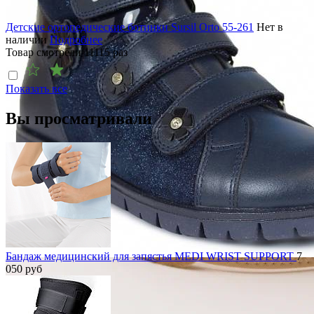
Детские ортопедические ботинки Sursil Orto 55-261
Нет в
наличии
Подробнее
Товар смотрели
11115
раз
Показать все
Вы просматривали
Бандаж медицинский для запястья MEDI WRIST SUPPORT
7
050
руб