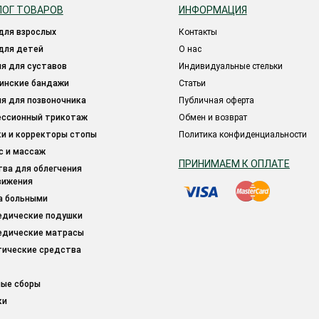
ЛОГ ТОВАРОВ
ИНФОРМАЦИЯ
 для взрослых
Контакты
 для детей
О нас
ия для суставов
Индивидуальные стельки
цинские бандажи
Статьи
ия для позвоночника
Публичная оферта
ессионный трикотаж
Обмен и возврат
ки и корректоры стопы
Политика конфиденциальности
ес и массаж
ПРИНИМАЕМ К ОПЛАТЕ
вижения
за больными
педические подушки
педические матрасы
тические средства
ные сборы
ки