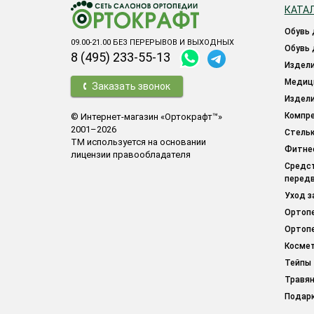
КАТА
обувь
09.00-21.00 БЕЗ ПЕРЕРЫВОВ И ВЫХОДНЫХ
обувь
8 (495) 233-55-13
издел
меди
Заказать звонок
издел
компр
© Интернет-магазин «Ортокрафт™»
2001–2026
стель
ТМ используется на основании
фитн
лицензии правообладателя
средства для облегчения
перед
уход 
орто
орто
косме
тейпы
травя
подар