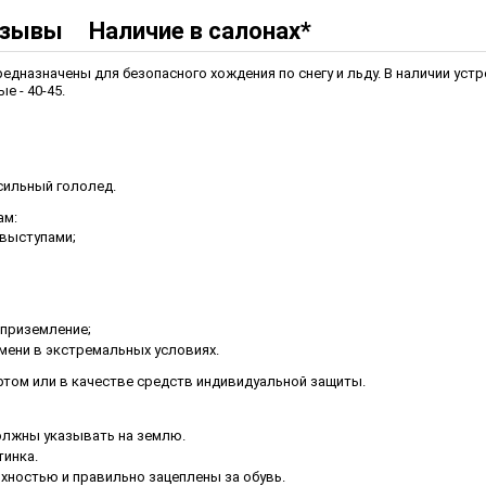
зывы
Наличие в салонах*
дназначены для безопасного хождения по снегу и льду. В наличии устр
е - 40-45.
 сильный гололед.
ам:
 выступами;
 приземление;
мени в экстремальных условиях.
ртом или в качестве средств индивидуальной защиты.
должны указывать на землю.
тинка.
хностью и правильно зацеплены за обувь.