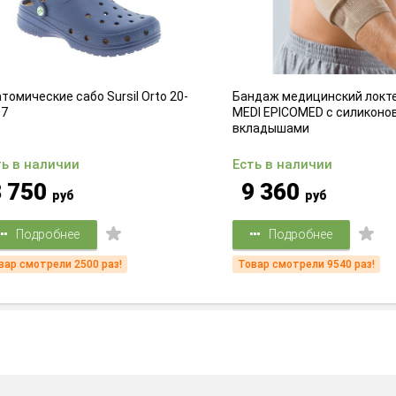
мические сабо Sursil Orto 20-
Бандаж медицинский локтев
MEDI EPICOMED с силиконовы
вкладышами
 в наличии
Есть в наличии
750
9 360
руб
руб
Подробнее
Подробнее
 смотрели 2500 раз!
Товар смотрели 9540 раз!