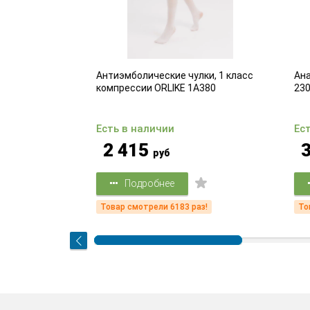
 1 класс
Антиэмболические чулки, 1 класс
Анато
3
компрессии ORLIKE 1A380
2307
Есть в наличии
Есть
2 415
3 
руб
Подробнее
Товар смотрели 6183 раз!
Товар