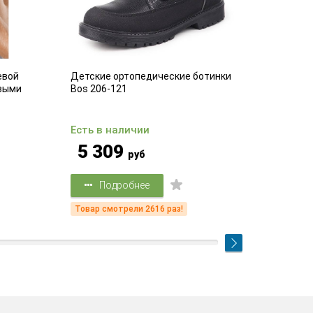
ой
Детские ортопедические ботинки
Компрессио
ми
Bos 206-121
компрессии
Есть в наличии
Есть в на
5 309
2 62
руб
Подробнее
Подр
Товар смотрели 2616 раз!
Товар смот