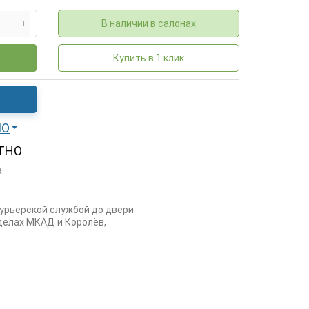
В наличии в салонах
+
Купить в 1 клик
МО
ТНО
а
курьерской службой до двери
еделах МКАД и Королёв,