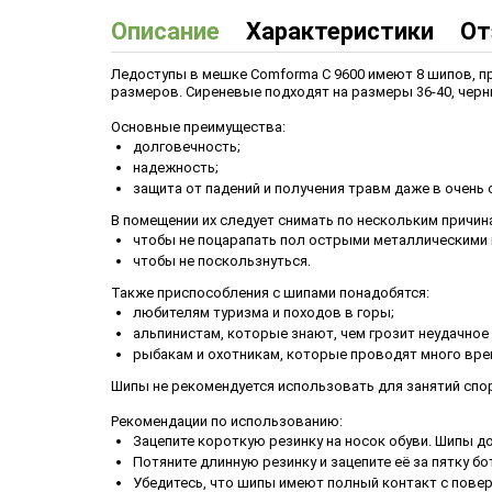
Описание
Характеристики
От
Ледоступы в мешке Comforma С 9600 имеют 8 шипов, пре
размеров. Сиреневые подходят на размеры 36-40, черны
Основные преимущества:
долговечность;
надежность;
защита от падений и получения травм даже в очень
В помещении их следует снимать по нескольким причин
чтобы не поцарапать пол острыми металлическими
чтобы не поскользнуться.
Также приспособления с шипами понадобятся:
любителям туризма и походов в горы;
альпинистам, которые знают, чем грозит неудачное
рыбакам и охотникам, которые проводят много вре
Шипы не рекомендуется использовать для занятий спо
Рекомендации по использованию:
Зацепите короткую резинку на носок обуви. Шипы 
Потяните длинную резинку и зацепите её за пятку бо
Убедитесь, что шипы имеют полный контакт с повер