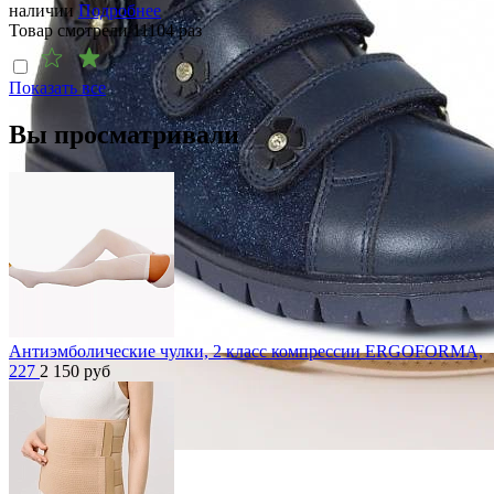
наличии
Подробнее
Товар смотрели
11104
раз
Показать все
Вы просматривали
Антиэмболические чулки, 2 класс компрессии ERGOFORMA,
227
2 150
руб