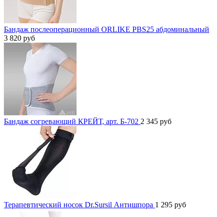
Бандаж послеоперационный ORLIKE PBS25 абдоминальный
3 820
руб
Бандаж согревающий КРЕЙТ, арт. Б-702
2 345
руб
Терапевтический носок Dr.Sursil Антишпора
1 295
руб