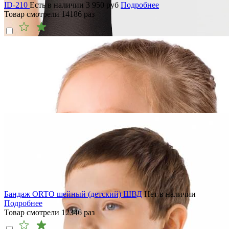
ID-210
Есть в наличии
3 950
руб
Подробнее
Товар смотрели
14186
раз
Бандаж ORTO шейный (детский) ШВД
Нет в наличии
Подробнее
Товар смотрели
12346
раз