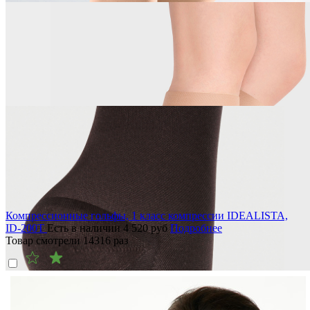
Компрессионные гольфы, 1 класс компрессии IDEALISTA,
ID-200T
Есть в наличии
4 520
руб
Подробнее
Товар смотрели
14316
раз