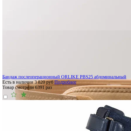
Бандаж послеоперационный ORLIKE PBS25 абдоминальный
Есть в наличии
3 820
руб
Подробнее
Товар смотрели
6391
раз