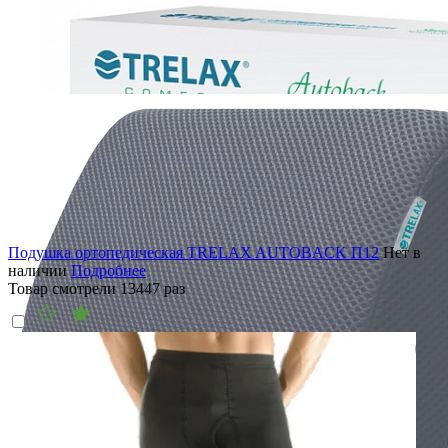
Подушка ортопедическая TRELAX AUTOBACK П12
Нет в
наличии
Подробнее
Товар смотрели
13447
раз