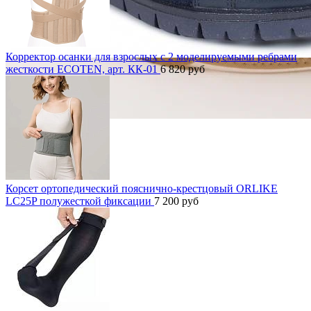
Корректор осанки для взрослых с 2 моделируемыми ребрами
жесткости ECOTEN, арт. КК-01
6 820
руб
Корсет ортопедический пояснично-крестцовый ORLIKE
LC25P полужесткой фиксации
7 200
руб