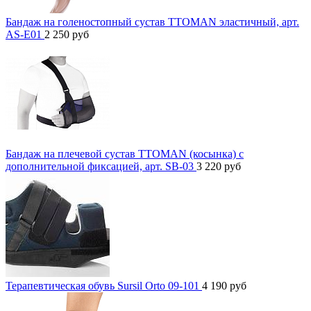
Бандаж на голеностопный сустав TTOMAN эластичный, арт.
AS-E01
2 250
руб
Бандаж на плечевой сустав TTOMAN (косынка) с
дополнительной фиксацией, арт. SB-03
3 220
руб
Терапевтическая обувь Sursil Orto 09-101
4 190
руб