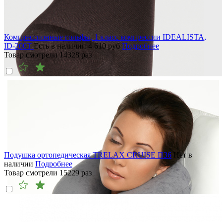
Компрессионные гольфы, 1 класс компрессии IDEALISTA,
ID-200T
Есть в наличии
4 610
руб
Подробнее
Товар смотрели
14328
раз
Подушка ортопедическая TRELAX CRUISE П36
Нет в
наличии
Подробнее
Товар смотрели
15229
раз