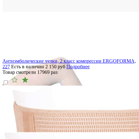
Антиэмболические чулки, 2 класс компрессии ERGOFORMA,
227
Есть в наличии
2 150
руб
Подробнее
Товар смотрели
17969
раз