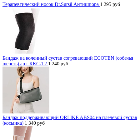
Терапевтический носок Dr.Sursil Антишпора
1 295
руб
Бандаж на коленный сустав согревающий ECOTEN (собачья
шерсть) арт. ККС-Т2
1 240
руб
Бандаж поддерживающий ORLIKE ABS04 на плечевой сустав
(косынка)
1 340
руб