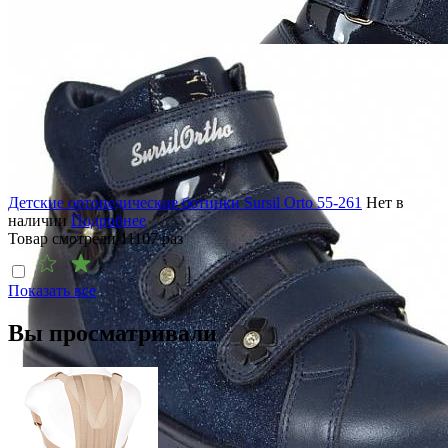
Детские ортопедические ботинки Sursil Orto 55-261
Нет в
наличии
Подробнее
Товар смотрели
11107
раз
Показать все
Вы просматривали