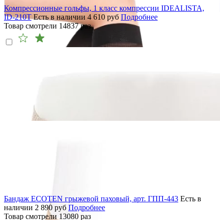
Компрессионные гольфы, 1 класс компрессии IDEALISTA,
ID-210T
Есть в наличии
4 610
руб
Подробнее
Товар смотрели
14837
раз
Бандаж ECOTEN грыжевой паховый, арт. ГПП-443
Есть в
наличии
2 890
руб
Подробнее
Товар смотрели
13080
раз