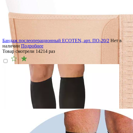
Бандаж послеоперационный ECOTEN, арт. ПО-20/2
Нет в
наличии
Подробнее
Товар смотрели
14214
раз