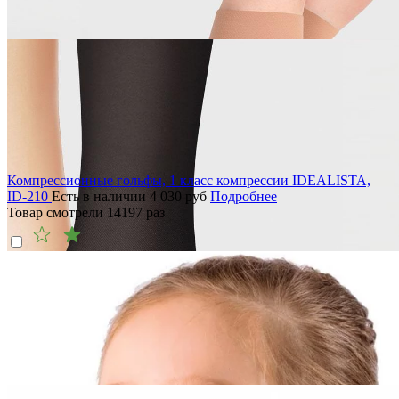
Компрессионные гольфы, 1 класс компрессии IDEALISTA,
ID-210
Есть в наличии
4 030
руб
Подробнее
Товар смотрели
14197
раз