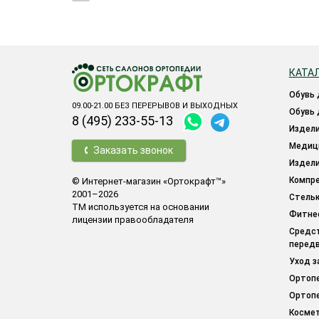
КАТА
обувь
09.00-21.00 БЕЗ ПЕРЕРЫВОВ И ВЫХОДНЫХ
обувь
8 (495) 233-55-13
издел
меди
Заказать звонок
издел
компр
© Интернет-магазин «Ортокрафт™»
2001–2026
стель
ТМ используется на основании
фитн
лицензии правообладателя
средства для облегчения
перед
уход 
орто
орто
косме