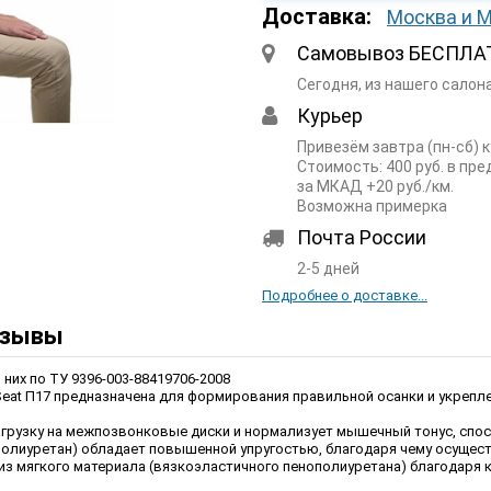
Доставка:
Москва и 
Самовывоз БЕСПЛА
Сегодня, из нашего салон
Курьер
Привезём завтра (пн-сб) 
Стоимость: 400 руб. в пр
за МКАД +20 руб./км.
Возможна примерка
Почта России
2-5 дней
Подробнее о доставке...
зывы
 них по ТУ 9396-003-88419706-2008
Seat П17 предназначена для формирования правильной осанки и укрепл
 нагрузку на межпозвонковые диски и нормализует мышечный тонус, сп
олиуретан) обладает повышенной упругостью, благодаря чему осущес
з мягкого материала (вязкоэластичного пенополиуретана) благодаря к