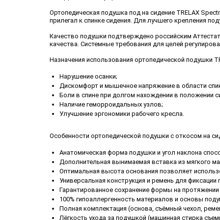
Ортопедическая подушка под на сидение TRELAX Spectra
прилегал к спинке сидения. Для лучшего крепления п
Качество подушки подтверждено российским Аттестато
качества. Системные требования для целей регулирован
Назначения использования ортопедической подушки TR
Нарушение осанки;
Дискомфорт и мышечное напряжение в области спин
Боли в спине при долгом нахождении в положении с
Наличие геморроидальных узлов;
Улучшение эргономики рабочего кресла.
Особенности ортопедической подушки с откосом на сид
Анатомическая форма подушки и угол наклона спо
Дополнительная вынимаемая вставка из мягкого ма
Оптимальная высота основания позволяет использо
Универсальная конструкция и ремень для фиксации 
Гарантированное сохранение формы на протяжении 
100% гипоаллергенность материалов и основы поду
Полная комплектация (основа, съёмный чехол, реме
Лёгкость ухода за подушкой (машинная стирка съем