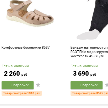
ортные босоножки 8537
Бандаж на голеностопный су
ECOTEN с моделируемыми ре
жесткости AS-ST/M
 в наличии
Есть в наличии
260
3 690
руб
руб
Подробнее
Подробнее
 смотрели 1910 раз!
Товар смотрели 8595 раз!