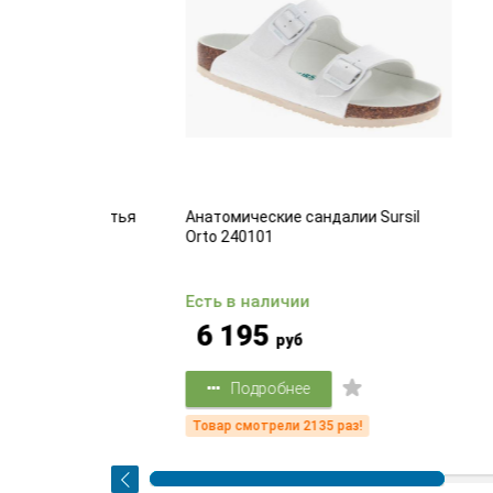
ля запястья
Анатомические сандалии Sursil
Комф
Orto 240101
Есть в наличии
Есть
6 195
2 
руб
Подробнее
!
Товар смотрели 2135 раз!
Товар