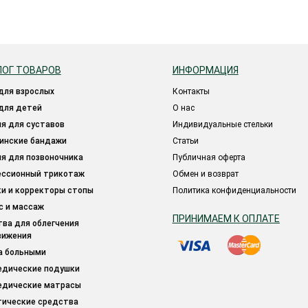
ЛОГ ТОВАРОВ
ИНФОРМАЦИЯ
 для взрослых
Контакты
 для детей
О нас
ия для суставов
Индивидуальные стельки
цинские бандажи
Статьи
ия для позвоночника
Публичная оферта
ессионный трикотаж
Обмен и возврат
ки и корректоры стопы
Политика конфиденциальности
ес и массаж
ПРИНИМАЕМ К ОПЛАТЕ
вижения
за больными
педические подушки
педические матрасы
тические средства