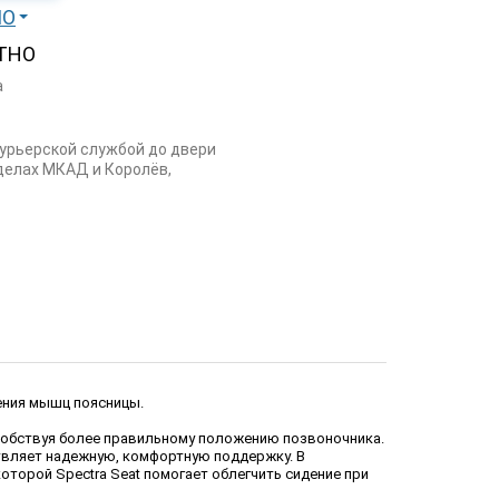
МО
ТНО
а
курьерской службой до двери
еделах МКАД и Королёв,
ения мышц поясницы.
особствуя более правильному положению позвоночника.
твляет надежную, комфортную поддержку. В
оторой Spectra Seat помогает облегчить сидение при