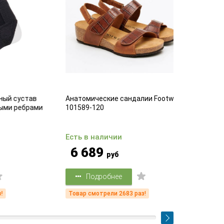
став
Анатомические сандалии Footwell
Комфортные
брами
101589-120
25
Есть в наличии
Есть в на
6 689
3 39
руб
Подробнее
Подр
Товар смотрели 2683 раз!
Товар смот