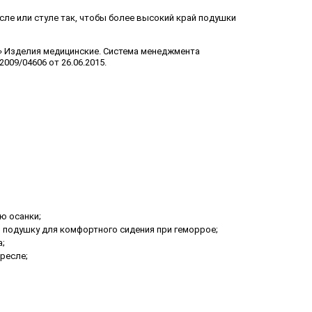
сле или стуле так, чтобы более высокий край подушки
» Изделия медицинские. Система менеджмента
009/04606 от 26.06.2015.
ю осанки;
 подушку для комфортного сидения при геморрое;
а;
ресле;