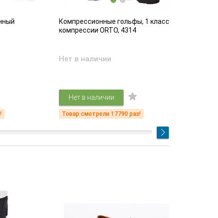
Компрессионные гольфы, 1 класс
Компрессио
компрессии ORTO, 4314
компрессии
Нет в наличии
Есть в на
4 61
Нет в наличии
Подр
Товар смотрели 17790 раз!
Товар смот