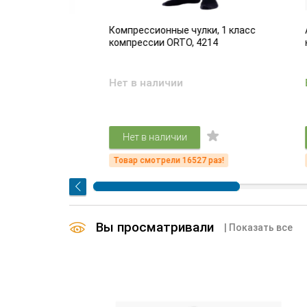
адающих
Компрессионные чулки, 1 класс
Антиэ
ем вен
компрессии ORTO, 4214
комп
Нет в наличии
Есть
2 
Нет в наличии
!
Товар смотрели 16527 раз!
Товар
Вы просматривали
| Показать все