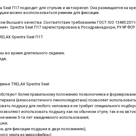
 Seat П17 подходит для стульев и автокресел. Она размещается на кре
одушки можно воспользоваться ремнем для фиксации.
м Высшего качества. Соответствие требованиям ГОСТ ISO 13485:2011
ия». Spectra Seat П17 зарегистрирована в Росздравнадзоре, РУ № ФСР 2
ELAX Spectra Seat П17:
ы во время длительного сидения;
идя;
енье TRELAX Spectra Seat:
собствуют более правильному положению позвоночника и формировани
териала (вязкоэластичного пенополиуретана) позволяет использовать
вать подушку для любого человека и не требует специального подбор
позволяют использовать подушку, как на обычном стуле, так и на авток
не менее 5-ти лет ежедневного использования;
шки;
нь для фиксации подушки в двух положениях);
ного чехла из микрофибры).