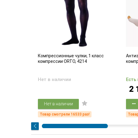
адающих
Компрессионные чулки, 1 класс
Антиэ
ем вен
компрессии ORTO, 4214
комп
Нет в наличии
Есть
2 
Нет в наличии
!
Товар смотрели 16533 раз!
Товар