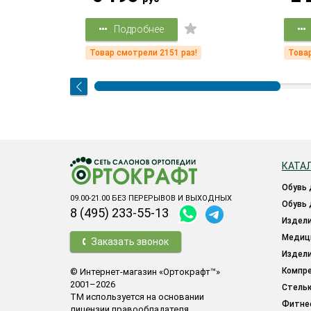
Подробнее
!
Товар смотрели 2151 раз!
Товар
КАТА
обувь
09.00-21.00 БЕЗ ПЕРЕРЫВОВ И ВЫХОДНЫХ
обувь
8 (495) 233-55-13
издел
меди
Заказать звонок
издел
компр
© Интернет-магазин «Ортокрафт™»
2001–2026
стель
ТМ используется на основании
фитн
лицензии правообладателя