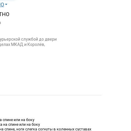
МО
ТНО
а
курьерской службой до двери
еделах МКАД и Королёв,
 спине или на боку
 на спине или на боку
а спине, ноги слегка согнуты в коленных суставах