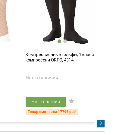
Компрессионные гольфы, 1 класс
Компрессио
компрессии ORTO, 4314
компрессии
Нет в наличии
Есть в на
4 61
Нет в наличии
Подр
Товар смотрели 17796 раз!
Товар смот