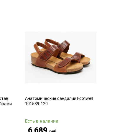
став
Анатомические сандалии Footwell
Комфортные
брами
101589-120
25
Есть в наличии
Есть в на
6 689
3 39
руб