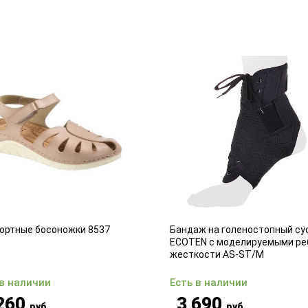
ортные босоножки 8537
Бандаж на голеностопный су
ECOTEN с моделируемыми ре
жесткости AS-ST/M
 в наличии
Есть в наличии
260
3 690
руб
руб