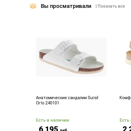
Вы просматривали
| Показать все
ля запястья
Анатомические сандалии Sursil
Комф
Orto 240101
Есть в наличии
Есть
6 195
2 
руб