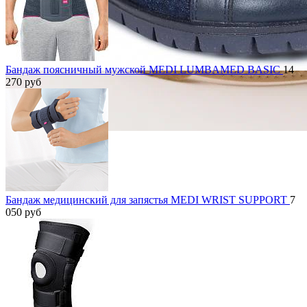
Бандаж поясничный мужской MEDI LUMBAMED BASIC
14
270
руб
Бандаж медицинский для запястья MEDI WRIST SUPPORT
7
050
руб