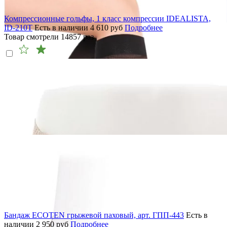
Компрессионные гольфы, 1 класс компрессии IDEALISTA,
ID-210T
Есть в наличии
4 610
руб
Подробнее
Товар смотрели
14857
раз
Бандаж ECOTEN грыжевой паховый, арт. ГПП-443
Есть в
наличии
2 950
руб
Подробнее