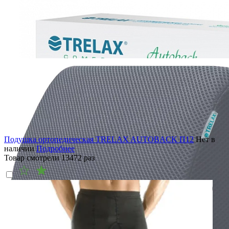
Подушка ортопедическая TRELAX AUTOBACK П12
Нет в
наличии
Подробнее
Товар смотрели
13472
раз