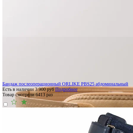
Бандаж послеоперационный ORLIKE PBS25 абдоминальный
Есть в наличии
3 900
руб
Подробнее
Товар смотрели
6413
раз