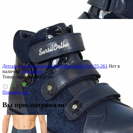
Детские ортопедические ботинки Sursil Orto 55-261
Нет в
наличии
Подробнее
Товар смотрели
11115
раз
Показать все
Вы просматривали