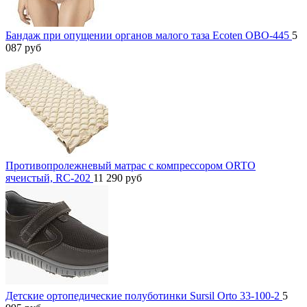
Бандаж при опущении органов малого таза Ecoten ОВО-445
5
087
руб
Противопролежневый матрас с компрессором ORTO
ячеистый, RC-202
11 290
руб
Детские ортопедические полуботинки Sursil Orto 33-100-2
5