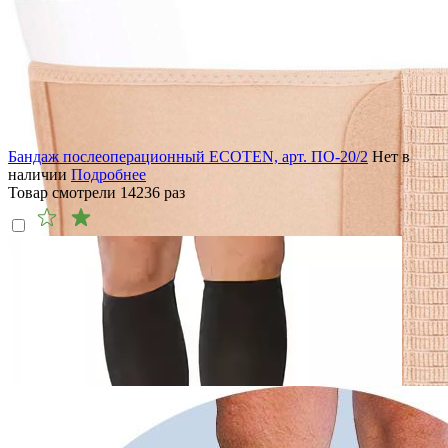
Бандаж послеоперационный ECOTEN, арт. ПО-20/2
Нет в
наличии
Подробнее
Товар смотрели
14236
раз