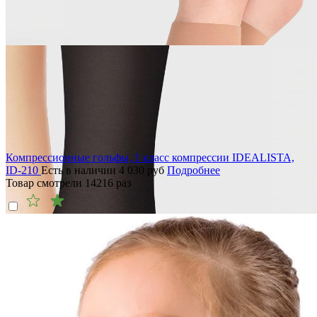
Компрессионные гольфы, 1 класс компрессии IDEALISTA,
ID-210
Есть в наличии
4 030
руб
Подробнее
Товар смотрели
14216
раз