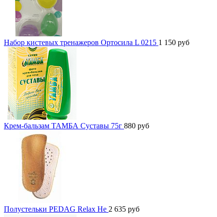
Набор кистевых тренажеров Ортосила L 0215
1 150
руб
Крем-бальзам ТАМБА Суставы 75г
880
руб
Полустельки PEDAG Relax He
2 635
руб