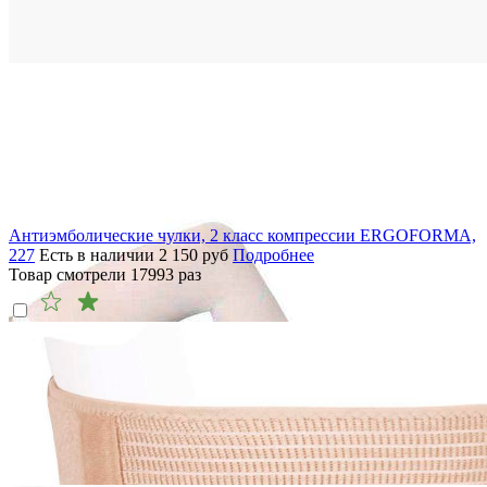
Антиэмболические чулки, 2 класс компрессии ERGOFORMA,
227
Есть в наличии
2 150
руб
Подробнее
Товар смотрели
17993
раз