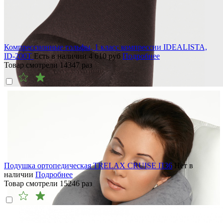
Компрессионные гольфы, 1 класс компрессии IDEALISTA,
ID-200T
Есть в наличии
4 610
руб
Подробнее
Товар смотрели
14347
раз
Подушка ортопедическая TRELAX CRUISE П36
Нет в
наличии
Подробнее
Товар смотрели
15246
раз