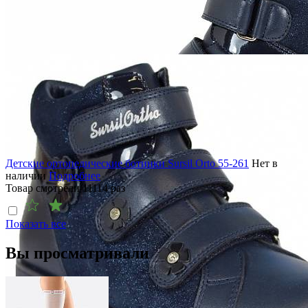
Детские ортопедические ботинки Sursil Orto 55-261
Нет в
наличии
Подробнее
Товар смотрели
11114
раз
Показать все
Вы просматривали