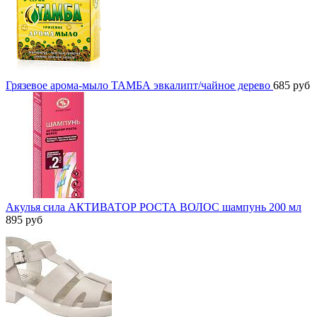
Грязевое арома-мыло ТАМБА эвкалипт/чайное дерево
685
руб
Акулья сила АКТИВАТОР РОСТА ВОЛОС шампунь 200 мл
895
руб