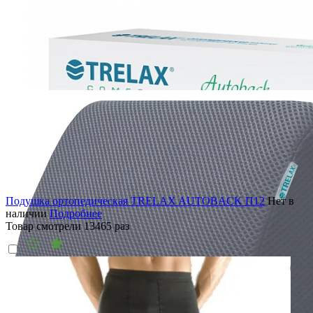
Подушка ортопедическая TRELAX AUTOBACK П12
Нет в
наличии
Подробнее
Товар смотрели
13465
раз