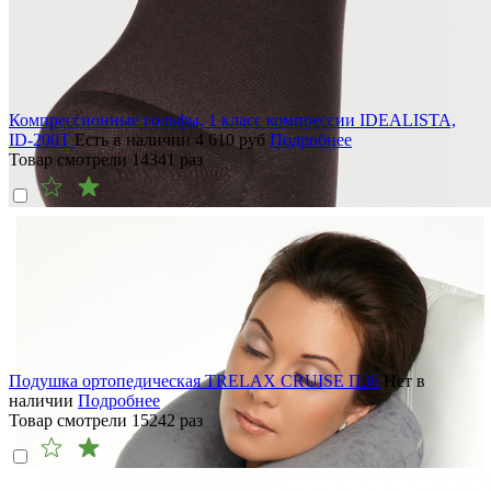
Компрессионные гольфы, 1 класс компрессии IDEALISTA,
ID-200T
Есть в наличии
4 610
руб
Подробнее
Товар смотрели
14341
раз
Подушка ортопедическая TRELAX CRUISE П36
Нет в
наличии
Подробнее
Товар смотрели
15242
раз