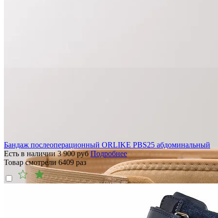
Бандаж послеоперационный ORLIKE PBS25 абдоминальный
Есть в наличии
3 900
руб
Подробнее
Товар смотрели
6409
раз