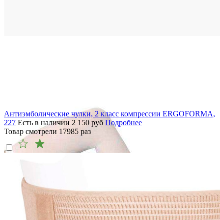
Антиэмболические чулки, 2 класс компрессии ERGOFORMA,
227
Есть в наличии
2 150
руб
Подробнее
Товар смотрели
17985
раз