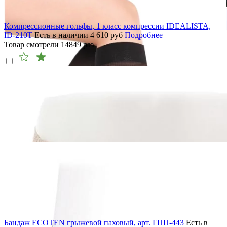
Компрессионные гольфы, 1 класс компрессии IDEALISTA,
ID-210T
Есть в наличии
4 610
руб
Подробнее
Товар смотрели
14849
раз
Бандаж ECOTEN грыжевой паховый, арт. ГПП-443
Есть в