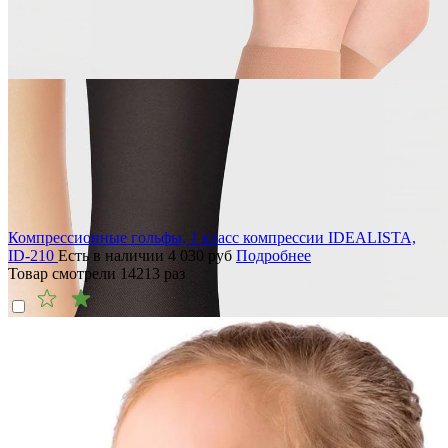
Компрессионные гольфы, 1 класс компрессии IDEALISTA,
ID-210
Есть в наличии
4 030
руб
Подробнее
Товар смотрели
14213
раз