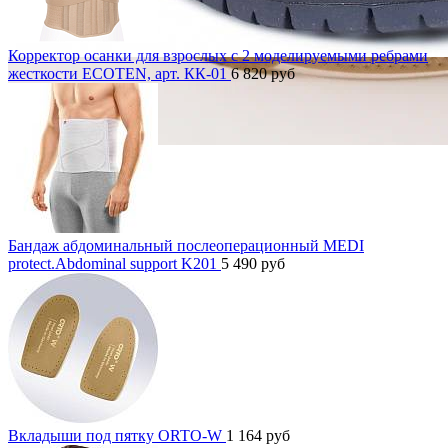
Корректор осанки для взрослых с 2 моделируемыми ребрами
жесткости ECOTEN, арт. КК-01
6 820
руб
Бандаж абдоминальный послеоперационный MEDI
protect.Abdominal support K201
5 490
руб
Вкладыши под пятку ORTO-W
1 164
руб