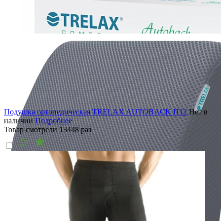
Подушка ортопедическая TRELAX AUTOBACK П12
Нет в
наличии
Подробнее
Товар смотрели
13448
раз