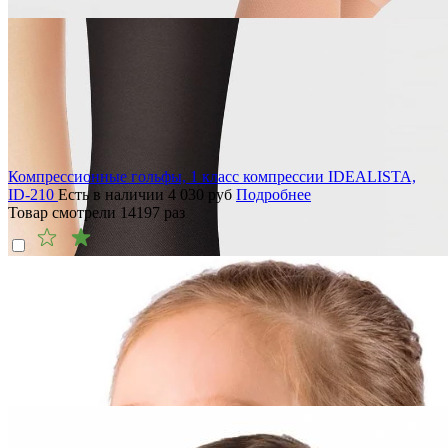
Компрессионные гольфы, 1 класс компрессии IDEALISTA,
ID-210
Есть в наличии
4 030
руб
Подробнее
Товар смотрели
14197
раз