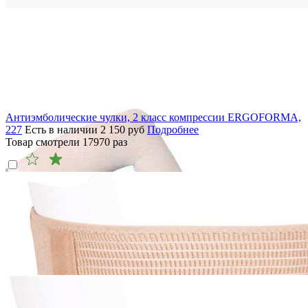
Антиэмболические чулки, 2 класс компрессии ERGOFORMA,
227
Есть в наличии
2 150
руб
Подробнее
Товар смотрели
17970
раз