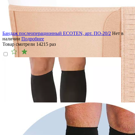
Бандаж послеоперационный ECOTEN, арт. ПО-20/2
Нет в
наличии
Подробнее
Товар смотрели
14215
раз