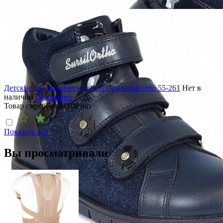
Детские ортопедические ботинки Sursil Orto 55-261
Нет в
наличии
Подробнее
Товар смотрели
11108
раз
Показать все
Вы просматривали