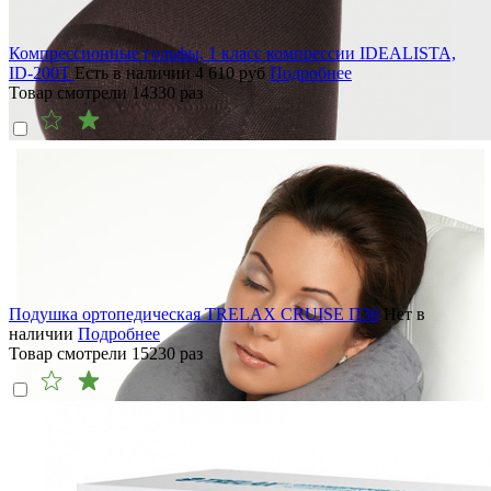
Компрессионные гольфы, 1 класс компрессии IDEALISTA,
ID-200T
Есть в наличии
4 610
руб
Подробнее
Товар смотрели
14330
раз
Подушка ортопедическая TRELAX CRUISE П36
Нет в
наличии
Подробнее
Товар смотрели
15230
раз