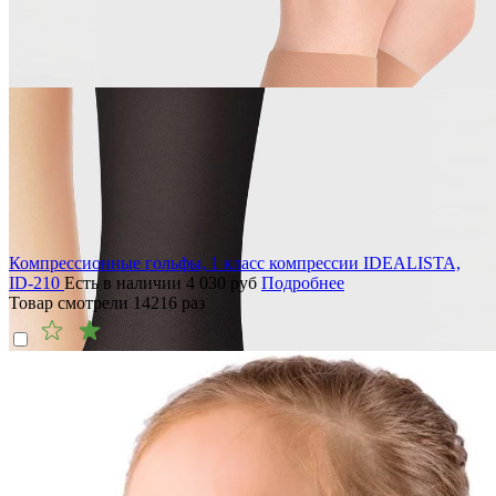
Компрессионные гольфы, 1 класс компрессии IDEALISTA,
ID-210
Есть в наличии
4 030
руб
Подробнее
Товар смотрели
14216
раз