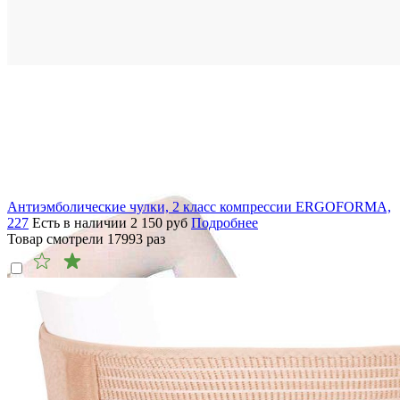
Антиэмболические чулки, 2 класс компрессии ERGOFORMA,
227
Есть в наличии
2 150
руб
Подробнее
Товар смотрели
17993
раз