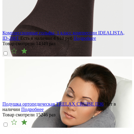
Компрессионные гольфы, 1 класс компрессии IDEALISTA,
ID-200T
Есть в наличии
4 610
руб
Подробнее
Товар смотрели
14349
раз
Подушка ортопедическая TRELAX CRUISE П36
Нет в
наличии
Подробнее
Товар смотрели
15246
раз