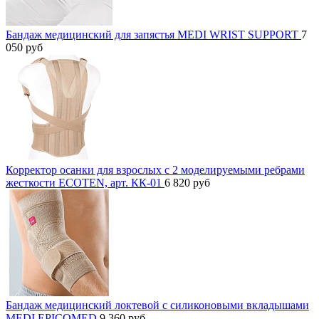
Бандаж медицинский для запястья MEDI WRIST SUPPORT
7
050
руб
Корректор осанки для взрослых с 2 моделируемыми ребрами
жесткости ECOTEN, арт. КК-01
6 820
руб
Бандаж медицинский локтевой с силиконовыми вкладышами
MEDI EPICOMED
9 360
руб