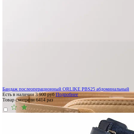
Бандаж послеоперационный ORLIKE PBS25 абдоминальный
Есть в наличии
3 900
руб
Подробнее
Товар смотрели
6414
раз