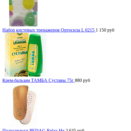
Набор кистевых тренажеров Ортосила L 0215
1 150
руб
Крем-бальзам ТАМБА Суставы 75г
880
руб
Полустельки PEDAG Relax He
2 635
руб