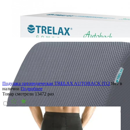
Подушка ортопедическая TRELAX AUTOBACK П12
Нет в
наличии
Подробнее
Товар смотрели
13472
раз