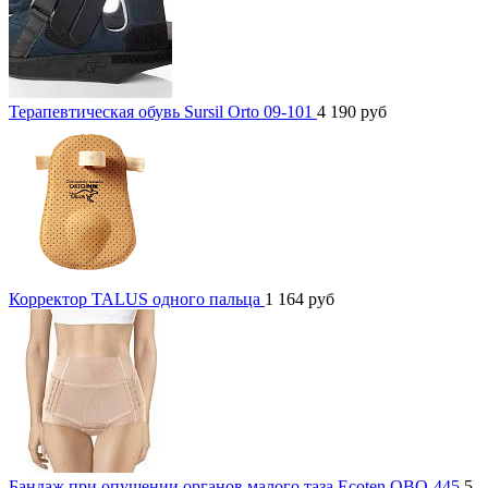
Терапевтическая обувь Sursil Orto 09-101
4 190
руб
Корректор TALUS одного пальца
1 164
руб
Бандаж при опущении органов малого таза Ecoten ОВО-445
5