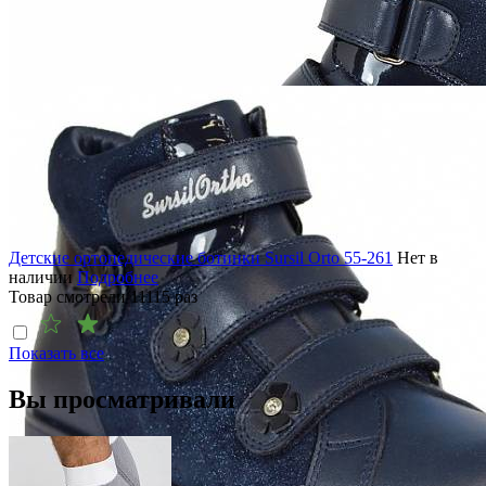
Детские ортопедические ботинки Sursil Orto 55-261
Нет в
наличии
Подробнее
Товар смотрели
11115
раз
Показать все
Вы просматривали