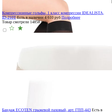
Компрессионные гольфы, 1 класс компрессии IDEALISTA,
ID-210T
Есть в наличии
4 610
руб
Подробнее
Товар смотрели
14858
раз
Бандаж ECOTEN грыжевой паховый, арт. ГПП-443
Есть в