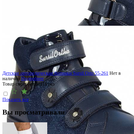
Детские ортопедические ботинки Sursil Orto 55-261
Нет в
наличии
Подробнее
Товар смотрели
11115
раз
Показать все
Вы просматривали