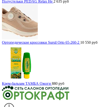
Полустельки PEDAG Relax He
2 635
руб
Ортопедические кроссовки Sursil Orto 65-260-2
10 550
руб
Крем-бальзам ТАМБА Ожоги
880
руб