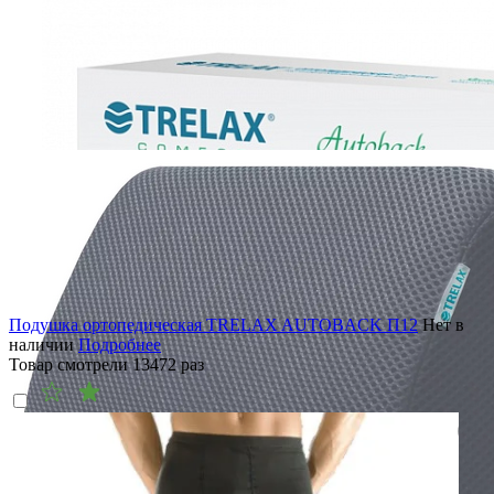
Подушка ортопедическая TRELAX AUTOBACK П12
Нет в
наличии
Подробнее
Товар смотрели
13472
раз