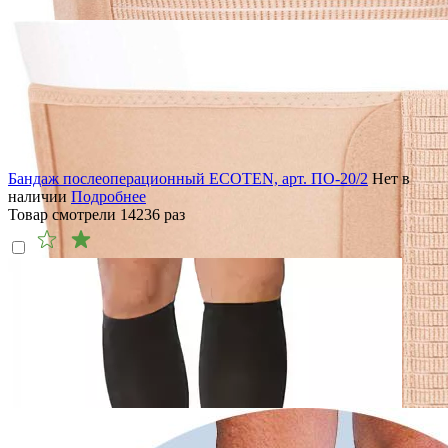
Бандаж послеоперационный ECOTEN, арт. ПО-20/2
Нет в
наличии
Подробнее
Товар смотрели
14236
раз