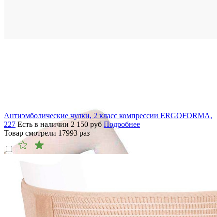
Антиэмболические чулки, 2 класс компрессии ERGOFORMA,
227
Есть в наличии
2 150
руб
Подробнее
Товар смотрели
17993
раз