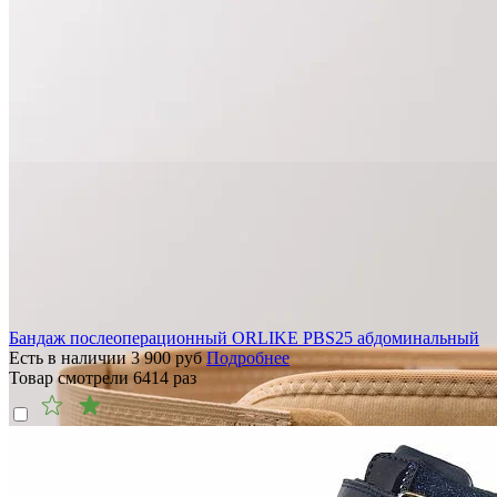
Бандаж послеоперационный ORLIKE PBS25 абдоминальный
Есть в наличии
3 900
руб
Подробнее
Товар смотрели
6414
раз