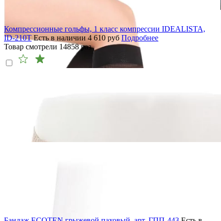
Компрессионные гольфы, 1 класс компрессии IDEALISTA,
ID-210T
Есть в наличии
4 610
руб
Подробнее
Товар смотрели
14858
раз
Бандаж ECOTEN грыжевой паховый, арт. ГПП-443
Есть в