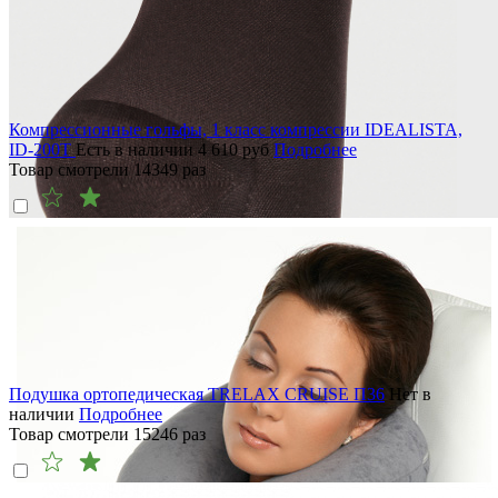
Компрессионные гольфы, 1 класс компрессии IDEALISTA,
ID-200T
Есть в наличии
4 610
руб
Подробнее
Товар смотрели
14349
раз
Подушка ортопедическая TRELAX CRUISE П36
Нет в
наличии
Подробнее
Товар смотрели
15246
раз