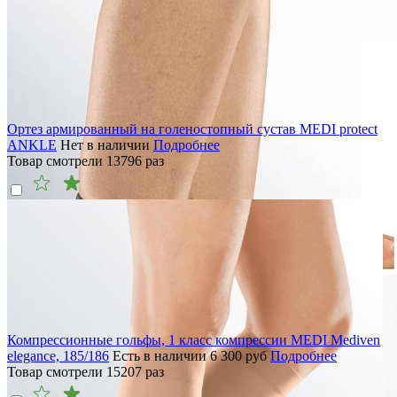
Ортез армированный на голеностопный сустав MEDI protect
ANKLE
Нет в наличии
Подробнее
Товар смотрели
13796
раз
Компрессионные гольфы, 1 класс компрессии MEDI Mediven
elegance, 185/186
Есть в наличии
6 300
руб
Подробнее
Товар смотрели
15207
раз