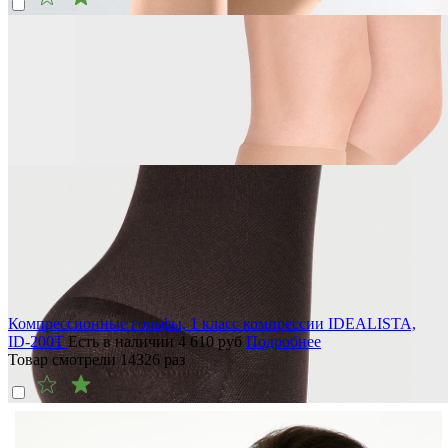
Компрессионные гольфы, 1 класс компрессии IDEALISTA,
ID-200T
Есть в наличии
4 610
руб
Подробнее
Товар смотрели
14326
раз