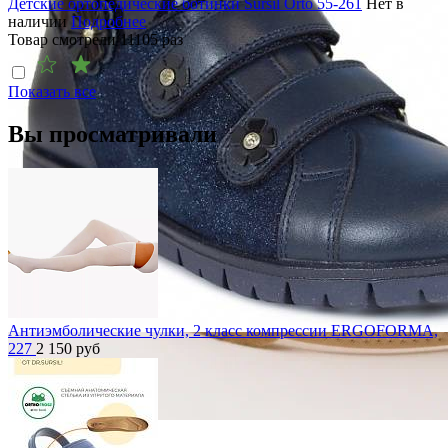
Детские ортопедические ботинки Sursil Orto 55-261
Нет в
наличии
Подробнее
Товар смотрели
11105
раз
Показать все
Вы просматривали
Антиэмболические чулки, 2 класс компрессии ERGOFORMA,
227
2 150
руб