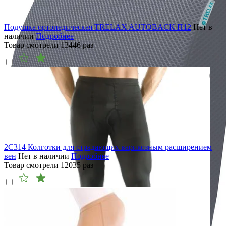
Подушка ортопедическая TRELAX AUTOBACK П12
Нет в
наличии
Подробнее
Товар смотрели
13446
раз
2C314 Колготки для страдающих варикозным расширением
вен
Нет в наличии
Подробнее
Товар смотрели
12035
раз