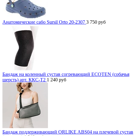
Анатомические сабо Sursil Orto 20-2307
3 750
руб
Бандаж на коленный сустав согревающий ECOTEN (собачья
шерсть) арт. ККС-Т2
1 240
руб
Бандаж поддерживающий ORLIKE ABS04 на плечевой сустав