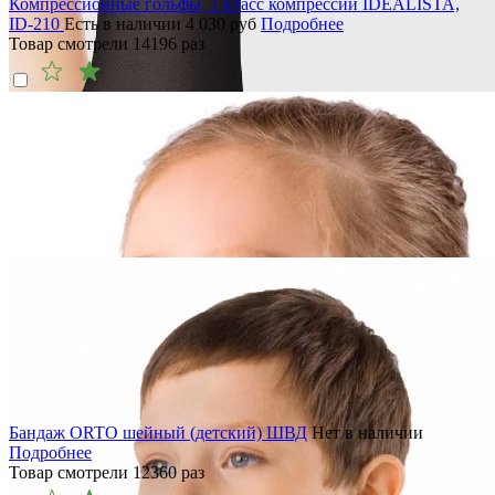
Компрессионные гольфы, 1 класс компрессии IDEALISTA,
ID-210
Есть в наличии
4 030
руб
Подробнее
Товар смотрели
14196
раз
Бандаж ORTO шейный (детский) ШВД
Нет в наличии
Подробнее
Товар смотрели
12360
раз