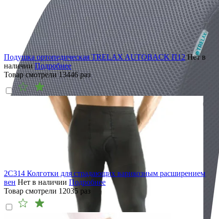
Подушка ортопедическая TRELAX AUTOBACK П12
Нет в
наличии
Подробнее
Товар смотрели
13446
раз
2C314 Колготки для страдающих варикозным расширением
вен
Нет в наличии
Подробнее
Товар смотрели
12035
раз