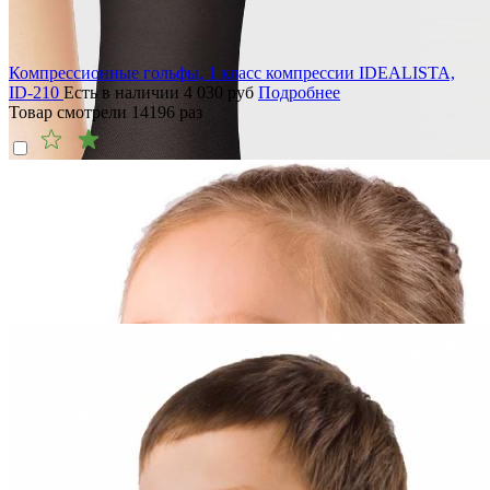
Компрессионные гольфы, 1 класс компрессии IDEALISTA,
ID-210
Есть в наличии
4 030
руб
Подробнее
Товар смотрели
14196
раз