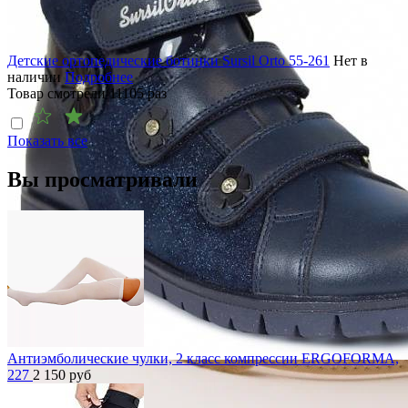
Детские ортопедические ботинки Sursil Orto 55-261
Нет в
наличии
Подробнее
Товар смотрели
11105
раз
Показать все
Вы просматривали
Антиэмболические чулки, 2 класс компрессии ERGOFORMA,
227
2 150
руб