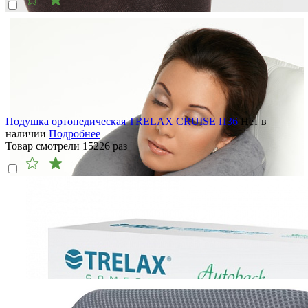
Подушка ортопедическая TRELAX CRUISE П36
Нет в
наличии
Подробнее
Товар смотрели
15226
раз