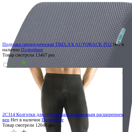
Подушка ортопедическая TRELAX AUTOBACK П12
Нет в
наличии
Подробнее
Товар смотрели
13467
раз
2C314 Колготки для страдающих варикозным расширением
вен
Нет в наличии
Подробнее
Товар смотрели
12048
раз