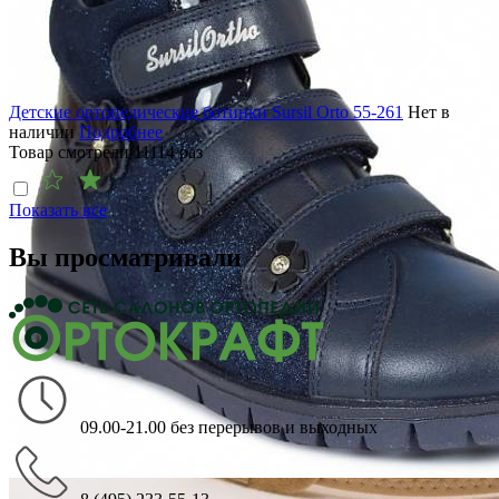
Детские ортопедические ботинки Sursil Orto 55-261
Нет в
наличии
Подробнее
Товар смотрели
11114
раз
Показать все
Вы просматривали
09.00-21.00 без перерывов и выходных