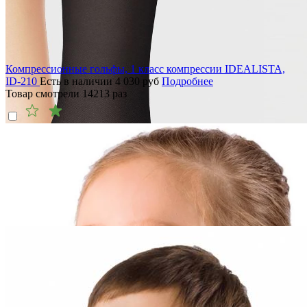
Компрессионные гольфы, 1 класс компрессии IDEALISTA,
ID-210
Есть в наличии
4 030
руб
Подробнее
Товар смотрели
14213
раз