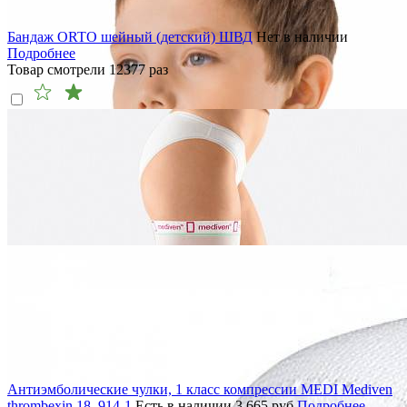
Бандаж ORTO шейный (детский) ШВД
Нет в наличии
Подробнее
Товар смотрели
12377
раз
Антиэмболические чулки, 1 класс компрессии MEDI Mediven
thrombexin 18, 914-1
Есть в наличии
3 665
руб
Подробнее