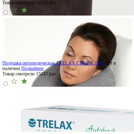
Товар смотрели
14342
раз
Подушка ортопедическая TRELAX CRUISE П36
Нет в
наличии
Подробнее
Товар смотрели
15245
раз