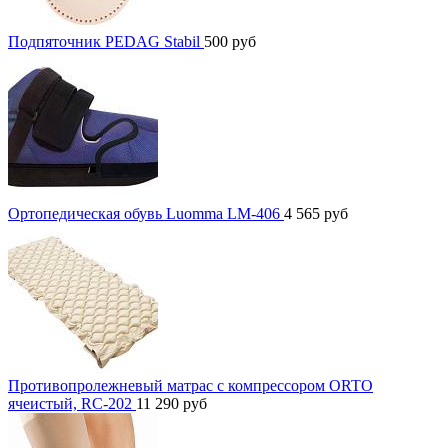
Подпяточник PEDAG Stabil
500
руб
Ортопедическая обувь Luomma LM-406
4 565
руб
Противопролежневый матрас с компрессором ORTO
ячеистый, RC-202
11 290
руб