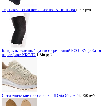
Терапевтический носок Dr.Sursil Антишпора
1 295
руб
Бандаж на коленный сустав согревающий ECOTEN (собачья
шерсть) арт. ККС-Т2
1 240
руб
Ортопедические кроссовки Sursil Orto 65-203-5
9 750
руб