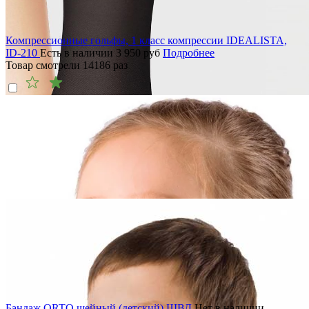
Компрессионные гольфы, 1 класс компрессии IDEALISTA,
ID-210
Есть в наличии
3 950
руб
Подробнее
Товар смотрели
14186
раз
Бандаж ORTO шейный (детский) ШВД
Нет в наличии