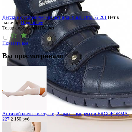
Детские ортопедические ботинки Sursil Orto 55-261
Нет в
наличии
Подробнее
Товар смотрели
11104
раз
Показать все
Вы просматривали
Антиэмболические чулки, 2 класс компрессии ERGOFORMA,
227
2 150
руб