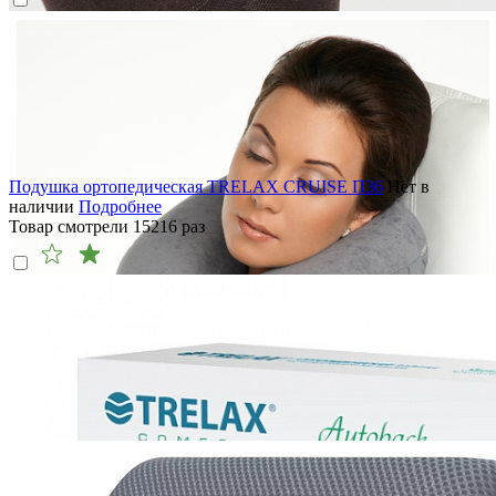
Подушка ортопедическая TRELAX CRUISE П36
Нет в
наличии
Подробнее
Товар смотрели
15216
раз