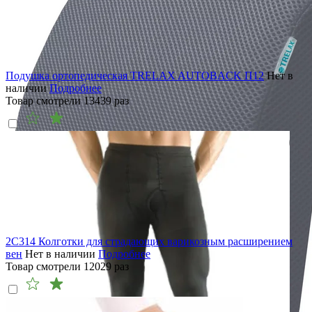
Подушка ортопедическая TRELAX AUTOBACK П12
Нет в
наличии
Подробнее
Товар смотрели
13439
раз
2C314 Колготки для страдающих варикозным расширением
вен
Нет в наличии
Подробнее
Товар смотрели
12029
раз