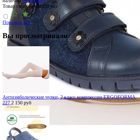
наличии
Подробнее
Товар смотрели
11105
раз
Показать все
Вы просматривали
Антиэмболические чулки, 2 класс компрессии ERGOFORMA,
227
2 150
руб