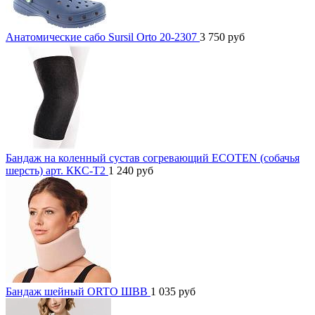
Анатомические сабо Sursil Orto 20-2307
3 750
руб
Бандаж на коленный сустав согревающий ECOTEN (собачья
шерсть) арт. ККС-Т2
1 240
руб
Бандаж шейный ORTO ШВВ
1 035
руб