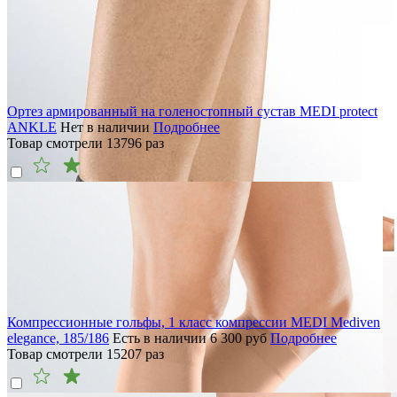
Ортез армированный на голеностопный сустав MEDI protect
ANKLE
Нет в наличии
Подробнее
Товар смотрели
13796
раз
Компрессионные гольфы, 1 класс компрессии MEDI Mediven
elegance, 185/186
Есть в наличии
6 300
руб
Подробнее
Товар смотрели
15207
раз