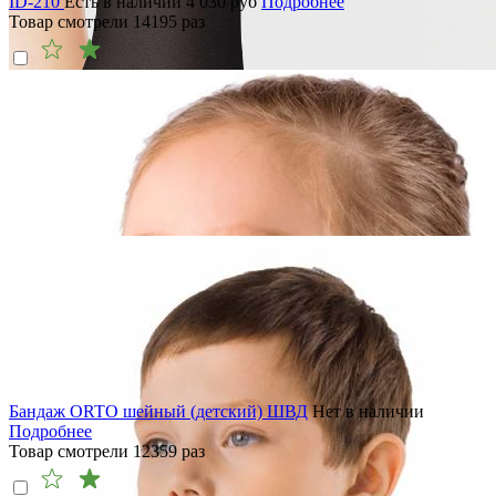
ID-210
Есть в наличии
4 030
руб
Подробнее
Товар смотрели
14195
раз
Бандаж ORTO шейный (детский) ШВД
Нет в наличии
Подробнее
Товар смотрели
12359
раз