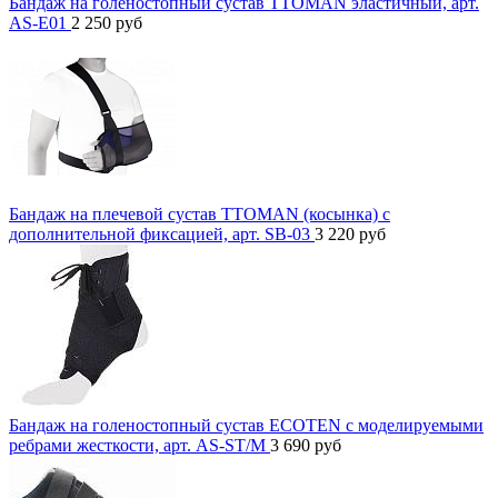
Бандаж на голеностопный сустав TTOMAN эластичный, арт.
AS-E01
2 250
руб
Бандаж на плечевой сустав TTOMAN (косынка) с
дополнительной фиксацией, арт. SB-03
3 220
руб
Бандаж на голеностопный сустав ECOTEN с моделируемыми
ребрами жесткости, арт. AS-ST/M
3 690
руб