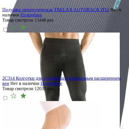
Подушка ортопедическая TRELAX AUTOBACK П12
Нет в
наличии
Подробнее
Товар смотрели
13446
раз
2C314 Колготки для страдающих варикозным расширением
вен
Нет в наличии
Подробнее
Товар смотрели
12035
раз