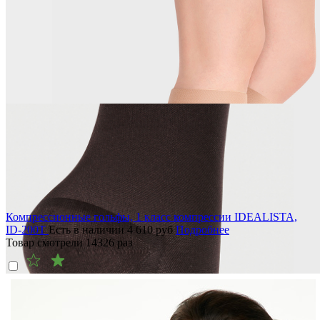
Компрессионные гольфы, 1 класс компрессии IDEALISTA,
ID-200T
Есть в наличии
4 610
руб
Подробнее
Товар смотрели
14326
раз