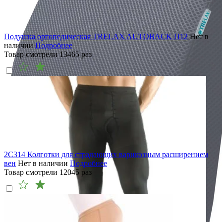
Подушка ортопедическая TRELAX AUTOBACK П12
Нет в
наличии
Подробнее
Товар смотрели
13465
раз
2C314 Колготки для страдающих варикозным расширением
вен
Нет в наличии
Подробнее
Товар смотрели
12045
раз