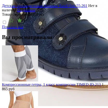
Детские ортопедические ботинки Sursil Orto 55-261
Нет в
наличии
Подробнее
Товар смотрели
11113
раз
Показать все
Вы просматривали
Компрессионные гетры, 1 класс компрессии TIMED ID-213
1
865
руб