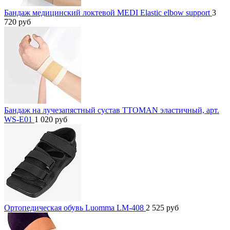
Бандаж медицинский локтевой MEDI Elastic elbow support
3
720
руб
Бандаж на лучезапястный сустав TTOMAN эластичный, арт.
WS-E01
1 020
руб
Ортопедическая обувь Luomma LM-408
2 525
руб