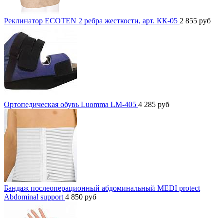
Реклинатор ECOTEN 2 ребра жесткости, арт. КК-05
2 855
руб
Ортопедическая обувь Luomma LM-405
4 285
руб
Бандаж послеоперационный абдоминальный MEDI protect
Abdominal support
4 850
руб