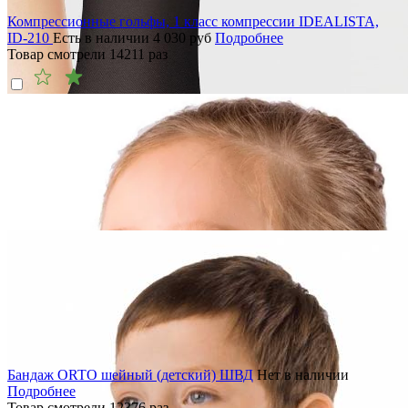
Компрессионные гольфы, 1 класс компрессии IDEALISTA,
ID-210
Есть в наличии
4 030
руб
Подробнее
Товар смотрели
14211
раз
Бандаж ORTO шейный (детский) ШВД
Нет в наличии
Подробнее
Товар смотрели
12376
раз