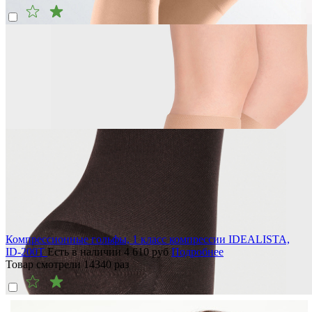
Компрессионные гольфы, 1 класс компрессии IDEALISTA,
ID-200T
Есть в наличии
4 610
руб
Подробнее
Товар смотрели
14340
раз