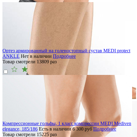
Ортез армированный на голеностопный сустав MEDI protect
ANKLE
Нет в наличии
Подробнее
Товар смотрели
13809
раз
Компрессионные гольфы, 1 класс компрессии MEDI Mediven
elegance, 185/186
Есть в наличии
6 300
руб
Подробнее
Товар смотрели
15225
раз