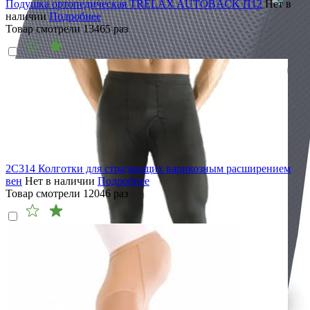
Подушка ортопедическая TRELAX AUTOBACK П12
Нет в
наличии
Подробнее
Товар смотрели
13465
раз
2C314 Колготки для страдающих варикозным расширением
вен
Нет в наличии
Подробнее
Товар смотрели
12046
раз