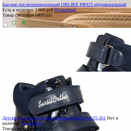
Бандаж послеоперационный ORLIKE PBS25 абдоминальный
Есть в наличии
3 900
руб
Подробнее
Товар смотрели
6409
раз
Детские ортопедические ботинки Sursil Orto 55-261
Нет в
наличии
Подробнее
Товар смотрели
11114
раз