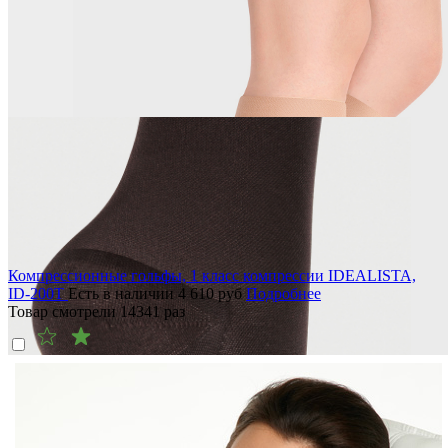
Компрессионные гольфы, 1 класс компрессии IDEALISTA,
ID-200T
Есть в наличии
4 610
руб
Подробнее
Товар смотрели
14341
раз