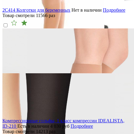
2C414 Колготки для беременных
Нет в наличии
Подробнее
Товар смотрели
11566
раз
Компрессионные гольфы, 1 класс компрессии IDEALISTA,
ID-210
Есть в наличии
4 030
руб
Подробнее
Товар смотрели
14213
раз