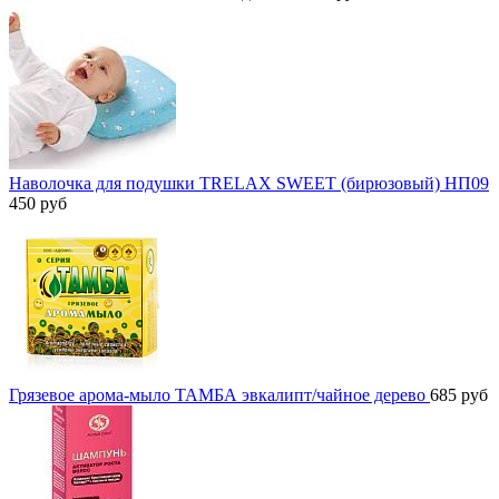
Наволочка для подушки TRELAX SWEET (бирюзовый) НП09
450
руб
Грязевое арома-мыло ТАМБА эвкалипт/чайное дерево
685
руб