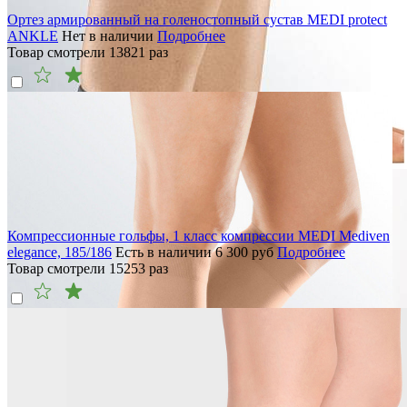
Ортез армированный на голеностопный сустав MEDI protect
ANKLE
Нет в наличии
Подробнее
Товар смотрели
13821
раз
Компрессионные гольфы, 1 класс компрессии MEDI Mediven
elegance, 185/186
Есть в наличии
6 300
руб
Подробнее
Товар смотрели
15253
раз