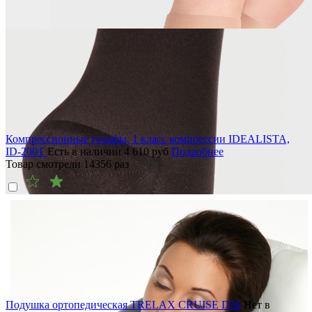
Компрессионные гольфы, 1 класс компрессии IDEALISTA,
ID-200T
Есть в наличии
4 610
руб
Подробнее
Товар смотрели
14356
раз
Подушка ортопедическая TRELAX CRUISE П36
Нет в