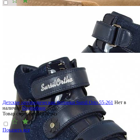
Детские ортопедические ботинки Sursil Orto 55-261
Нет в
наличии
Подробнее
Товар смотрели
11120
раз
Показать все