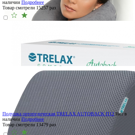
наличии
Подробнее
Товар смотрели
15257
раз
Подушка ортопедическая TRELAX AUTOBACK П12
Нет в
наличии
Подробнее
Товар смотрели
13479
раз