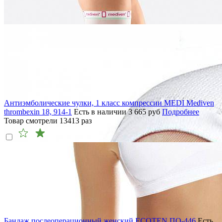
Антиэмболические чулки, 1 класс компрессии MEDI Mediven
thrombexin 18, 914-1
Есть в наличии
3 665
руб
Подробнее
Товар смотрели
13413
раз
Бандаж послеоперационный женский ECOTEN ПО-446
Есть