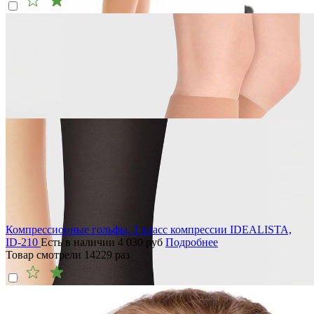
Компрессионные гольфы, 1 класс компрессии IDEALISTA,
ID-210
Есть в наличии
4 030
руб
Подробнее
Товар смотрели
14229
раз