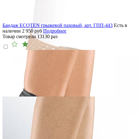
Бандаж ECOTEN грыжевой паховый, арт. ГПП-443
Есть в
наличии
2 950
руб
Подробнее
Товар смотрели
13130
раз