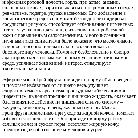
инфекциях ротовой полости, горла, при астме, анемии,
солнечных ожогах, варикозных венах, поврежденных сосудах,
ревматизме, подагре, укусах насекомых. Его добавление в
косметические средства поможет бесследно ликвидировать
сосудистый рисунок, способствует отбеливанию пигментных
пятен, улучшению цвета лица, излечиванию проблемной
кожи с повышенным салоотделением. Многочисленными
научными экспериментами было доказано, что масло лимона
эфирное способно положительно воздействовать на
биоэнергетику человека. Помогает безболезненно и быстро
адаптироваться к новым жизненным условиям, незнакомой
среде, усиливает жизненный интерес, стимулирует
творческие начинания.
Эфирное масло Грейпфрута приводит в норму обмен веществ
и помогает избавиться от лишнего веса, улучшает
сопротивляемость организма простудным заболеваниям и
инфекциям; выводит токсины и лишнюю жидкость, оказывает
благоприятное действие на пищеварительную систему –
желудок, кишечник, печень, желчный пузырь. Масло
грейпфрута незаменимо при уходе за жирной кожей, помогает
избавиться от целлюлита. Оно приводит в норму работу
сальных желез и сужает поры, осветляет жирную кожу,
предотвращает образование комедонов и угрей.