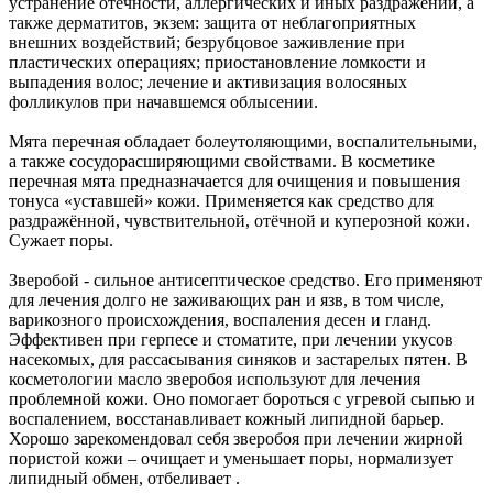
устранение отечности, аллергических и иных раздражений, а
также дерматитов, экзем: защита от неблагоприятных
внешних воздействий; безрубцовое заживление при
пластических операциях; приостановление ломкости и
выпадения волос; лечение и активизация волосяных
фолликулов при начавшемся облысении.
Мята перечная обладает болеутоляющими, воспалительными,
а также сосудорасширяющими свойствами. В косметике
перечная мята предназначается для очищения и повышения
тонуса «уставшей» кожи. Применяется как средство для
раздражённой, чувствительной, отёчной и куперозной кожи.
Сужает поры.
Зверобой - сильное антисептическое средство. Его применяют
для лечения долго не заживающих ран и язв, в том числе,
варикозного происхождения, воспаления десен и гланд.
Эффективен при герпесе и стоматите, при лечении укусов
насекомых, для рассасывания синяков и застарелых пятен. В
косметологии масло зверобоя используют для лечения
проблемной кожи. Оно помогает бороться с угревой сыпью и
воспалением, восстанавливает кожный липидной барьер.
Хорошо зарекомендовал себя зверобоя при лечении жирной
пористой кожи – очищает и уменьшает поры, нормализует
липидный обмен, отбеливает .