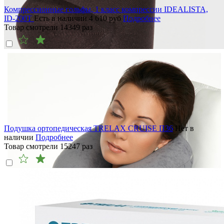
Компрессионные гольфы, 1 класс компрессии IDEALISTA,
ID-200T
Есть в наличии
4 610
руб
Подробнее
Товар смотрели
14349
раз
Подушка ортопедическая TRELAX CRUISE П36
Нет в
наличии
Подробнее
Товар смотрели
15247
раз