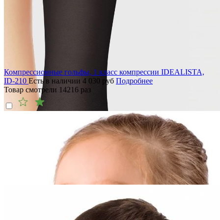
Компрессионные гольфы, 1 класс компрессии IDEALISTA,
ID-210
Есть в наличии
4 030
руб
Подробнее
Товар смотрели
14216
раз