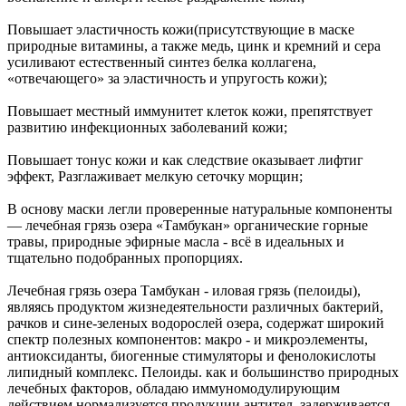
Повышает эластичность кожи(присутствующие в маске
природные витамины, а также медь, цинк и кремний и сера
усиливают естественный синтез белка коллагена,
«отвечающего» за эластичность и упругость кожи);
Повышает местный иммунитет клеток кожи, препятствует
развитию инфекционных заболеваний кожи;
Повышает тонус кожи и как следствие оказывает лифтиг
эффект, Разглаживает мелкую сеточку морщин;
В основу маски легли проверенные натуральные компоненты
— лечебная грязь озера «Тамбукан» органические горные
травы, природные эфирные масла - всё в идеальных и
тщательно подобранных пропорциях.
Лечебная грязь озера Тамбукан - иловая грязь (пелоиды),
являясь продуктом жизнедеятельности различных бактерий,
рачков и сине-зеленых водорослей озера, содержат широкий
спектр полезных компонентов: макро - и микроэлементы,
антиоксиданты, биогенные стимуляторы и фенолокислоты
липидный комплекс. Пелоиды. как и большинство природных
лечебных факторов, обладаю иммуномодулирующим
действием нормализуется продукции антител, задерживается