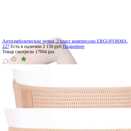
Антиэмболические чулки, 2 класс компрессии ERGOFORMA,
227
Есть в наличии
2 150
руб
Подробнее
Товар смотрели
17994
раз