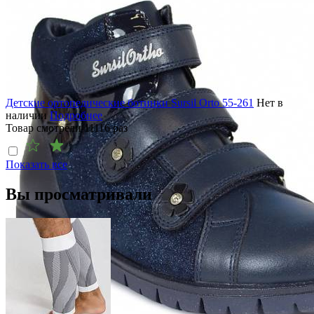
Детские ортопедические ботинки Sursil Orto 55-261
Нет в
наличии
Подробнее
Товар смотрели
11116
раз
Показать все
Вы просматривали