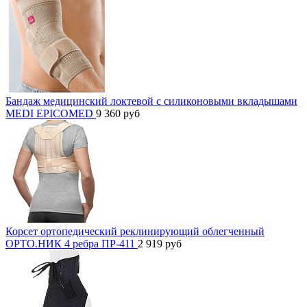
Бандаж медицинский локтевой с силиконовыми вкладышами
MEDI EPICOMED
9 360
руб
Корсет ортопедический реклинирующий облегченный
ОРТО.НИК 4 ребра ПР-411
2 919
руб