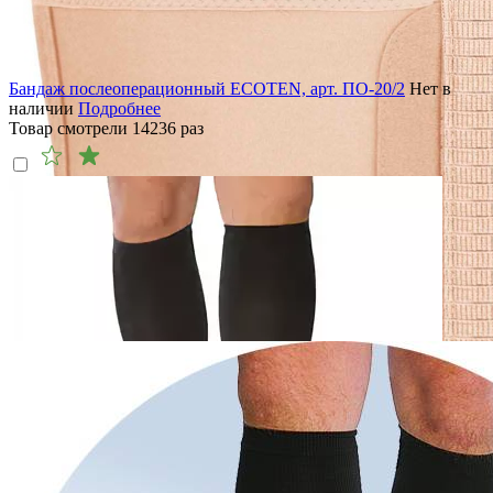
Бандаж послеоперационный ECOTEN, арт. ПО-20/2
Нет в
наличии
Подробнее
Товар смотрели
14236
раз