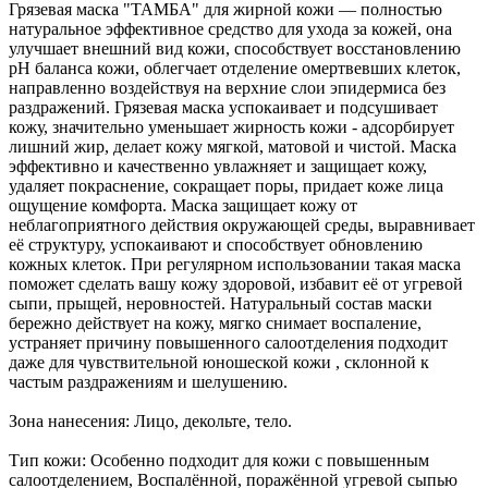
Грязевая маска "ТАМБА" для жирной кожи — полностью
натуральное эффективное средство для ухода за кожей, она
улучшает внешний вид кожи, способствует восстановлению
рН баланса кожи, облегчает отделение омертвевших клеток,
направленно воздействуя на верхние слои эпидермиса без
раздражений. Грязевая маска успокаивает и подсушивает
кожу, значительно уменьшает жирность кожи - адсорбирует
лишний жир, делает кожу мягкой, матовой и чистой. Маска
эффективно и качественно увлажняет и защищает кожу,
удаляет покраснение, сокращает поры, придает коже лица
ощущение комфорта. Маска защищает кожу от
неблагоприятного действия окружающей среды, выравнивает
её структуру, успокаивают и способствует обновлению
кожных клеток. При регулярном использовании такая маска
поможет сделать вашу кожу здоровой, избавит её от угревой
сыпи, прыщей, неровностей. Натуральный состав маски
бережно действует на кожу, мягко снимает воспаление,
устраняет причину повышенного салоотделения подходит
даже для чувствительной юношеской кожи , склонной к
частым раздражениям и шелушению.
Зона нанесения: Лицо, декольте, тело.
Тип кожи: Особенно подходит для кожи с повышенным
салоотделением, Воспалённой, поражённой угревой сыпью