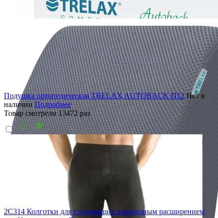
Подушка ортопедическая TRELAX AUTOBACK П12
Нет в
наличии
Подробнее
Товар смотрели
13472
раз
2C314 Колготки для страдающих варикозным расширением