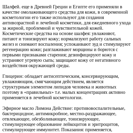
Шалфей. еще в Древней Греции и Египте его применяли в
качестве омолаживающего средства для кожи, в современной
косметологии его также используют для создания
антивозрастной и лечебной косметики, для ежедневного ухода
за жирной, проблемной и чувствительной кожей.
Косметические средства на основе шалфея: увлажняют,
питают и тонизируют кожу; нормализуют работу сальных
желез и снимают воспаления; успокаивают зуд и стимулируют
регенерацию кожи; разглаживают морщины и борются с
первыми признаками старения; дезинфицируют кожу и
устраняют угревую сыпь; защищают кожу от негативного
воздействия окружающей среды.
Глицерин: обладает антисептическим, консервирующим,
увлажняющим, смягчающим действием, является
структурным элементом липидов человека и животных
поэтому в «правильных» т.е. малых концентрациях активно
применяется в лечебной косметологии.
Эфирное масло Лимона Действие: противовоспалительные,
бактерицидное, антимикробное, местно-раздражающее,
отвлекающее, обезболивающее, тонизирующее,
стимулирующее образование лейкоцитов и эритроцитов,
стимулирующее иммунитет. Показания: применяется,