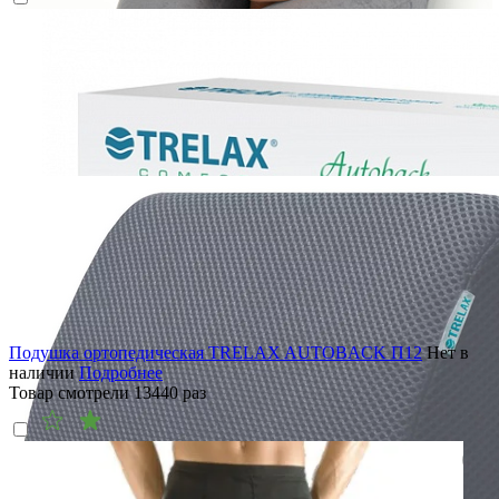
Подушка ортопедическая TRELAX AUTOBACK П12
Нет в
наличии
Подробнее
Товар смотрели
13440
раз