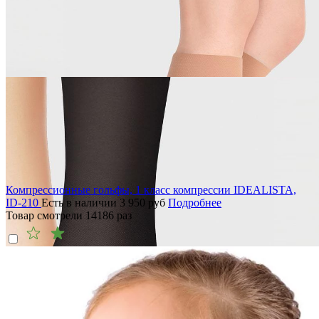
Компрессионные гольфы, 1 класс компрессии IDEALISTA,
ID-210
Есть в наличии
3 950
руб
Подробнее
Товар смотрели
14186
раз