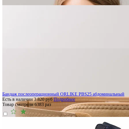
Бандаж послеоперационный ORLIKE PBS25 абдоминальный
Есть в наличии
3 820
руб
Подробнее
Товар смотрели
6383
раз