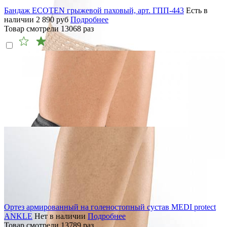
Бандаж ECOTEN грыжевой паховый, арт. ГПП-443
Есть в
наличии
2 890
руб
Подробнее
Товар смотрели
13068
раз
Ортез армированный на голеностопный сустав MEDI protect
ANKLE
Нет в наличии
Подробнее
Товар смотрели
13789
раз