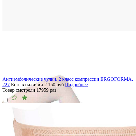
Антиэмболические чулки, 2 класс компрессии ERGOFORMA,
227
Есть в наличии
2 150
руб
Подробнее
Товар смотрели
17959
раз