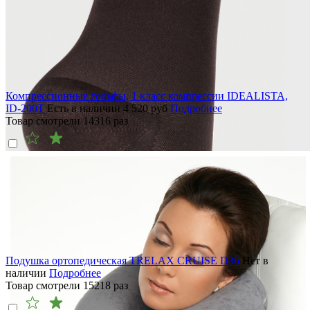
Компрессионные гольфы, 1 класс компрессии IDEALISTA,
ID-200T
Есть в наличии
4 520
руб
Подробнее
Товар смотрели
14316
раз
Подушка ортопедическая TRELAX CRUISE П36
Нет в
наличии
Подробнее
Товар смотрели
15218
раз