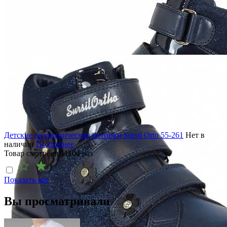
Детские ортопедические ботинки Sursil Orto 55-261
Нет в
наличии
Подробнее
Товар смотрели
11104
раз
Показать все
Вы просматривали