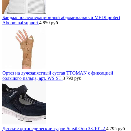
Бандаж послеоперационный абдоминальный MEDI protect
Abdominal support
4 850
руб
Ортез на лучезапястный сустав TTOMAN с фиксацией
большого пальца, арт. WS-ST
3 790
руб
Детские ортопедические туфли Sursil Orto 33-101-2
4 795
руб