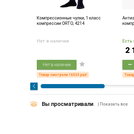
адающих
Компрессионные чулки, 1 класс
Антиэ
ем вен
компрессии ORTO, 4214
комп
Нет в наличии
Есть
2 
Нет в наличии
!
Товар смотрели 16533 раз!
Товар
Вы просматривали
| Показать все