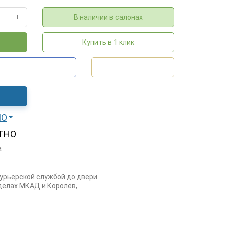
В наличии в салонах
+
Купить в 1 клик
МО
ТНО
а
курьерской службой до двери
еделах МКАД и Королёв,