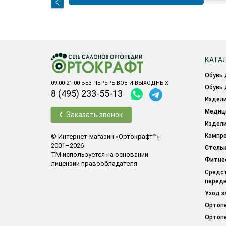
КАТА
обувь
09.00-21.00 БЕЗ ПЕРЕРЫВОВ И ВЫХОДНЫХ
обувь
8 (495) 233-55-13
издел
меди
Заказать звонок
издел
компр
© Интернет-магазин «Ортокрафт™»
2001–2026
стель
ТМ используется на основании
фитн
лицензии правообладателя
средства для облегчения
перед
уход 
орто
орто