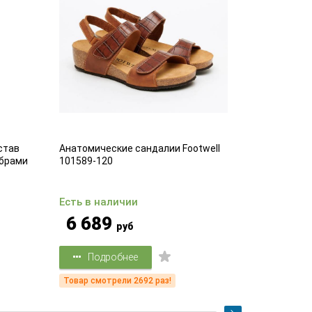
став
Анатомические сандалии Footwell
Комфортные
брами
101589-120
25
Есть в наличии
Есть в на
6 689
3 39
руб
Подробнее
Подр
Товар смотрели 2692 раз!
Товар смот