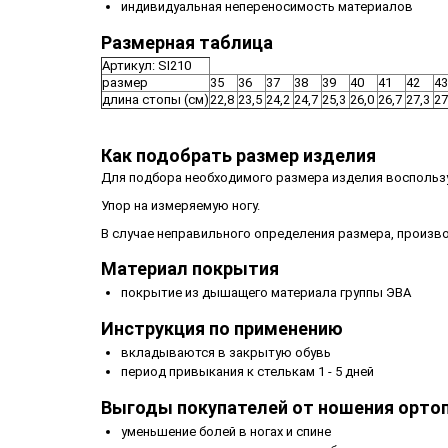
индивидуальная непереносимость материалов
Размерная таблица
Артикул: SI210
размер
35
36
37
38
39
40
41
42
43
длина стопы (см)
22,8
23,5
24,2
24,7
25,3
26,0
26,7
27,3
27
Как подобрать размер изделия
Для подбора необходимого размера изделия воспользу
Упор на измеряемую ногу.
В случае неправильного определения размера, произв
Материал покрытия
покрытие из дышащего материала группы ЭВА
Инструкция по применению
вкладываются в закрытую обувь
период привыкания к стелькам 1 - 5 дней
Выгоды покупателей от ношения орто
уменьшение болей в ногах и спине