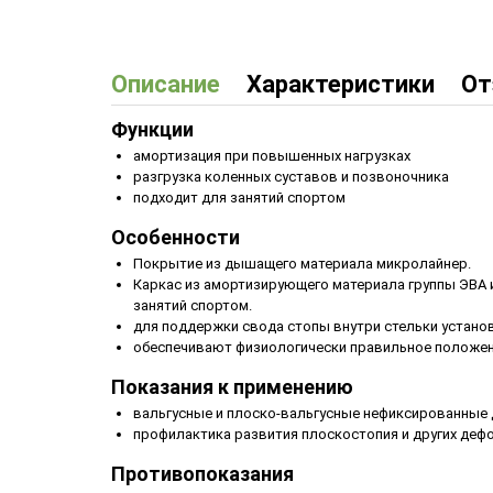
Описание
Характеристики
От
Функции
амортизация при повышенных нагрузках
разгрузка коленных суставов и позвоночника
подходит для занятий спортом
Особенности
Покрытие из дышащего материала микролайнер.
Каркас из амортизирующего материала группы ЭВА и
занятий спортом.
для поддержки свода стопы внутри стельки устано
обеспечивают физиологически правильное положе
Показания к применению
вальгусные и плоско-вальгусные нефиксированные
профилактика развития плоскостопия и других деф
Противопоказания