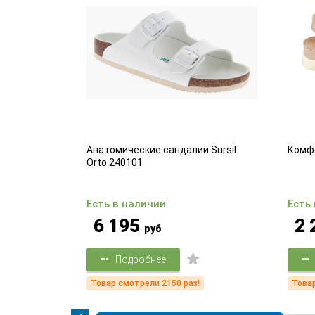
ля запястья
Анатомические сандалии Sursil
Комф
Orto 240101
Есть в наличии
Есть
6 195
2 
руб
Подробнее
!
Товар смотрели 2150 раз!
Товар