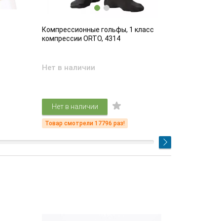
Компрессионные гольфы, 1 класс
Компрессио
компрессии ORTO, 4314
компрессии
Нет в наличии
Есть в на
4 61
Нет в наличии
Подр
Товар смотрели 17796 раз!
Товар смот