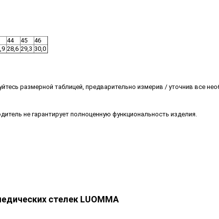
44
45
46
,9
28,6
29,3
30,0
йтесь размерной таблицей, предварительно измерив / уточнив все не
одитель не гарантирует полноценную функциональность изделия.
педических стелек LUOMMA