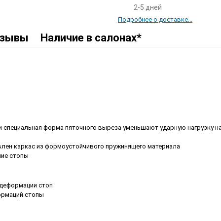
2-5 дней
Подробнее о доставке...
зывы
Наличие в салонах*
 специальная форма пяточного выреза уменьшают ударную нагрузку на
влен каркас из формоустойчивого пружинящего материала
ние стопы
 деформации стоп
ормаций стопы